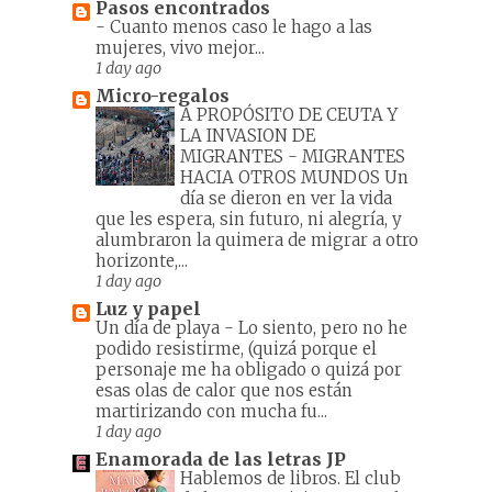
Pasos encontrados
-
Cuanto menos caso le hago a las
mujeres, vivo mejor...
1 day ago
Micro-regalos
A PROPÓSITO DE CEUTA Y
LA INVASION DE
MIGRANTES
-
MIGRANTES
HACIA OTROS MUNDOS Un
día se dieron en ver la vida
que les espera, sin futuro, ni alegría, y
alumbraron la quimera de migrar a otro
horizonte,...
1 day ago
Luz y papel
Un día de playa
-
Lo siento, pero no he
podido resistirme, (quizá porque el
personaje me ha obligado o quizá por
esas olas de calor que nos están
martirizando con mucha fu...
1 day ago
Enamorada de las letras JP
Hablemos de libros. El club