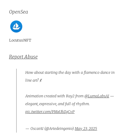
OpenSea
LocutusNFT
Report Abuse
How about starting the day with a flamenco dance in
line art? 💃
Animation created with Ray2 from
@LumaLabsAI
—
elegant, expressive, and full of rhythm.
pic.twitter.com/PMxUbZgCvP
— OscarAI (@Artedeingenio)
May 23, 2025