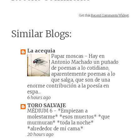
Get this
Recent Comments Widget
Similar Blogs:
La acequia
Papar moscas
-
Hay en
Antonio Machado un puñado
de poemas a lo cotidiano,
aparentemente poemas a lo
que salga, que son de una
enorme contribución a la poesía en
espa...
6 hours ago
TORO SALVAJE
MÉDIUM 6
-
*Empiezan a
molestarme* *esos muertos* *que
murmuran* *toda la noche*
*alrededor de mi cama.*
20 hours ago