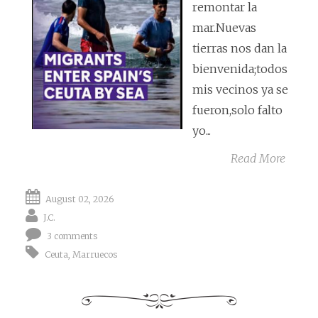
remontar la
mar.Nuevas
tierras nos dan la
bienvenida;todos
mis vecinos ya se
fueron,solo falto
yo...
Read More
August 02, 2026
J.C.
3 comments
Ceuta
,
Marruecos