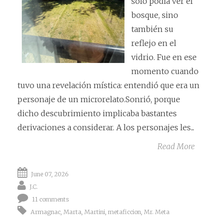
sólo podía ver el
bosque, sino
también su
reflejo en el
vidrio. Fue en ese
momento cuando
tuvo una revelación mística: entendió que era un
personaje de un microrelato.Sonrió, porque
dicho descubrimiento implicaba bastantes
derivaciones a considerar. A los personajes les...
Read More
June 07, 2026
J.C.
11 comments
Armagnac
,
Marta
,
Martini
,
metaficcion
,
Mr. Meta