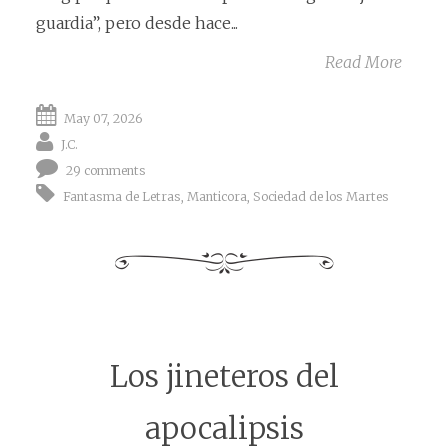
guardia”, pero desde hace...
Read More
May 07, 2026
J.C.
29 comments
Fantasma de Letras
,
Manticora
,
Sociedad de los Martes
Los jineteros del
apocalipsis