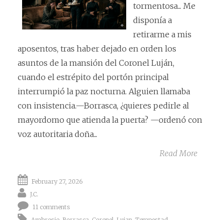
tormentosa... Me
disponía a
retirarme a mis
aposentos, tras haber dejado en orden los
asuntos de la mansión del Coronel Luján,
cuando el estrépito del portón principal
interrumpió la paz nocturna. Alguien llamaba
con insistencia.—Borrasca, ¿quieres pedirle al
mayordomo que atienda la puerta? —ordenó con
voz autoritaria doña...
Read More
February 27, 2026
J.C.
11 comments
Ambrosio
,
Borrasca
,
Coronel
,
Lujan
,
Tempestad