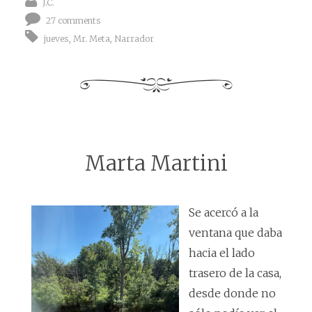
J.C.
27 comments
jueves
,
Mr. Meta
,
Narrador
Marta Martini
Se acercó a la
ventana que daba
hacia el lado
trasero de la casa,
desde donde no