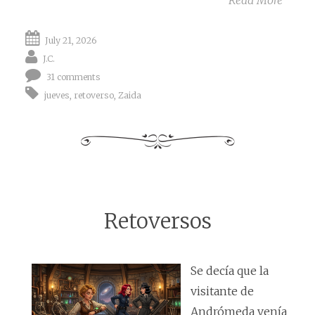
Read More
July 21, 2026
J.C.
31 comments
jueves
,
retoverso
,
Zaida
Retoversos
Se decía que la
visitante de
Andrómeda venía