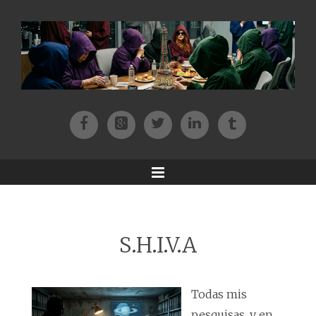
Facebook
Patreon
Twitter
Instagram
Tik-tok
Menu
S.H.I.V.A
Todas mis
pesquisas, y en