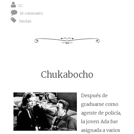
J.C.
10 comments
Sinclair
Chukabocho
Después de
graduarse como
agente de policía,
la joven Ada fue
asignada a varios