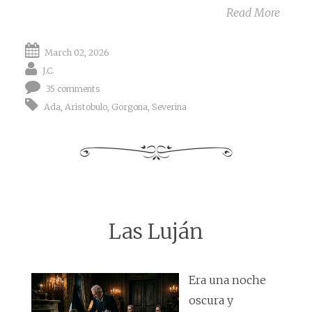
Read More
March 02, 2026
J.C.
35 comments
Ada
,
Aristobulo
,
Gorgona
,
Severina
Las Luján
Era una noche
oscura y