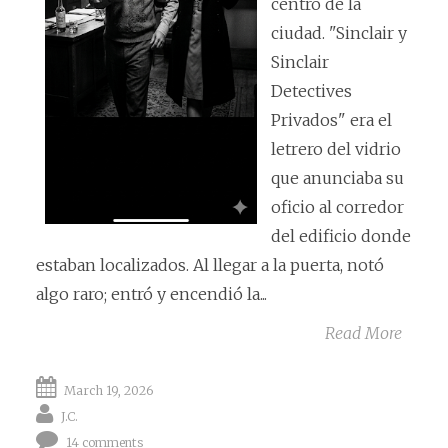
centro de la
ciudad. "Sinclair y
Sinclair
Detectives
Privados" era el
letrero del vidrio
que anunciaba su
oficio al corredor
del edificio donde
estaban localizados. Al llegar a la puerta, notó
algo raro; entró y encendió la...
Read More
March 19, 2026
J.C.
14 comments