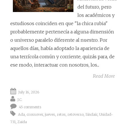
del futuro, pero
los académicos y
estudiosos coinciden en que "la chica rubia"
probablemente pertenecía a alguna dimensión
o universo paralelo diferente al nuestro. Por
aquellos días, había adoptado la apariencia de
una terrícola común y corriente, quizás para, de
ese modo, interactuar con nosotros, los...
Read More
July 16, 2026
J.C.
45 comments
Ada
,
crossover
,
jueves
,
retos
,
retoverso
,
Sinclair
,
Unidad-
731
,
Zaida