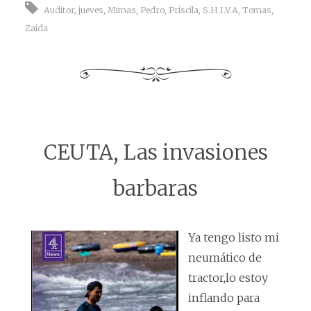
Auditor
,
jueves
,
Mimas
,
Pedro
,
Priscila
,
S.H.I.V.A
,
Tomas
,
Zaida
CEUTA, Las invasiones
barbaras
Ya tengo listo mi
neumático de
tractor,lo estoy
inflando para