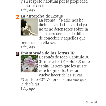
y su respeto habitual por la propiedad
ajena; es decir...
1 day ago
La antorcha de Kraus
La broma
-
"Nadie nos ha
dicho la verdad, la verdad ya
no tiene defensores sobre la
Tierra, es demasiado difícil
de concebir, y aquellos que
penetran en ella ser...
1 day ago
Enamorada de las letras JP
Después de todo. Capítulo 30
(Primera Parte)
-
Hola ¿Cómo
están? Esperó que les guste
este fragmento. Uvatar
vuelve hacer de las suyas.
*Capítulo 30* Vanora oía una voz que
le decía qu...
1 day ago
Show All