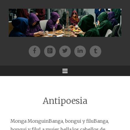
Facebook
Patreon
Twitter
Instagram
Tik-tok
Menu
Antipoesia
Monga MonguinBanga, bongui y filuBanga,
bongui y filuLa mujer bella,los cabellos de