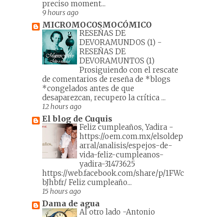
preciso moment...
9 hours ago
MICROMOCOSMOCÓMICO
RESEÑAS DE
DEVORAMUNDOS (1)
-
RESEÑAS DE
DEVORAMUNTOS (1)
Prosiguiendo con el rescate
de comentarios de reseña de *blogs
*congelados antes de que
desaparezcan, recupero la crítica ...
12 hours ago
El blog de Cuquis
Feliz cumpleaños, Yadira
-
https://oem.com.mx/elsoldep
arral/analisis/espejos-de-
vida-feliz-cumpleanos-
yadira-31473625
https://web.facebook.com/share/p/1FWc
bJhbfr/ Feliz cumpleaño...
15 hours ago
Dama de agua
Al otro lado -Antonio