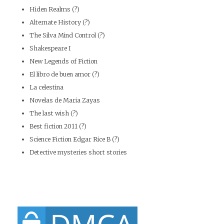
Hiden Realms (?)
Alternate History (?)
The Silva Mind Control (?)
Shakespeare I
New Legends of Fiction
El libro de buen amor (?)
La celestina
Novelas de Maria Zayas
The last wish (?)
Best fiction 2011 (?)
Science Fiction Edgar Rice B (?)
Detective mysteries short stories