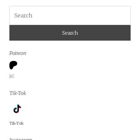
Search
Patreon
J.C.
Tik-Tok
Tik-Tok