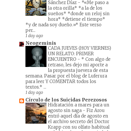
Sánchez Díaz
-
*«Me paso a
la otra orilla* *a la de los
sueños* *donde un reloj sin
hora* *detiene el tiempo*
*y de nada soy dueño.»* Este verso
per...
1 day ago
Neogeminis
CADA JUEVES (HOY VIERNES)
UN RELATO: PRIMER
ENCUENTRO
-
* Con algo de
retraso, les dejo mi aporte a
la propuesta juevera de esta
semana. Pasar por el blog de Luferura
para leer Y COMENTAR todos los
textos.* ...
1 day ago
Círculo de los Suicidas Perezosos
Hidratación a mares para un
agosto sin saga
-
Fiz Arou
entró aquel día de agosto en
el archivo secreto del Doctor
Krapp con su olfato habitual