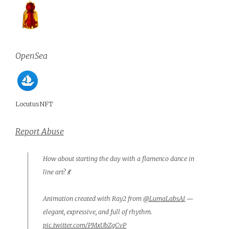
OpenSea
LocutusNFT
Report Abuse
How about starting the day with a flamenco dance in
line art? 💃
Animation created with Ray2 from
@LumaLabsAI
—
elegant, expressive, and full of rhythm.
pic.twitter.com/PMxUbZgCvP