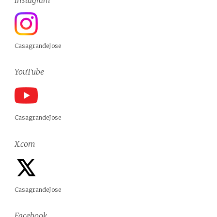
Instagram
CasagrandeJose
YouTube
CasagrandeJose
X.com
CasagrandeJose
Facebook