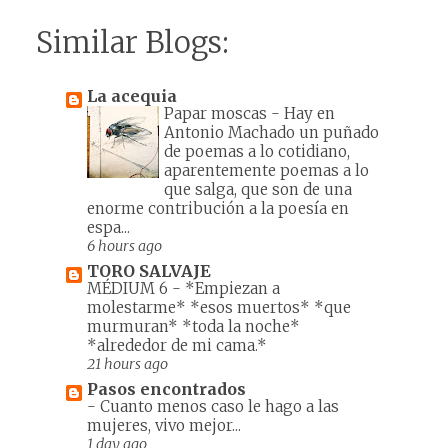
Similar Blogs:
La acequia
Papar moscas
-
Hay en
Antonio Machado un puñado
de poemas a lo cotidiano,
aparentemente poemas a lo
que salga, que son de una
enorme contribución a la poesía en
espa...
6 hours ago
TORO SALVAJE
MÉDIUM 6
-
*Empiezan a
molestarme* *esos muertos* *que
murmuran* *toda la noche*
*alrededor de mi cama.*
21 hours ago
Pasos encontrados
-
Cuanto menos caso le hago a las
mujeres, vivo mejor...
1 day ago