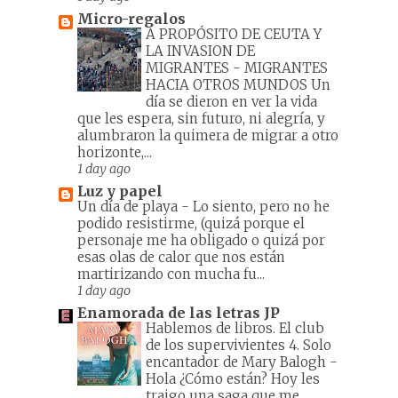
Micro-regalos
A PROPÓSITO DE CEUTA Y
LA INVASION DE
MIGRANTES
-
MIGRANTES
HACIA OTROS MUNDOS Un
día se dieron en ver la vida
que les espera, sin futuro, ni alegría, y
alumbraron la quimera de migrar a otro
horizonte,...
1 day ago
Luz y papel
Un día de playa
-
Lo siento, pero no he
podido resistirme, (quizá porque el
personaje me ha obligado o quizá por
esas olas de calor que nos están
martirizando con mucha fu...
1 day ago
Enamorada de las letras JP
Hablemos de libros. El club
de los supervivientes 4. Solo
encantador de Mary Balogh
-
Hola ¿Cómo están? Hoy les
traigo una saga que me