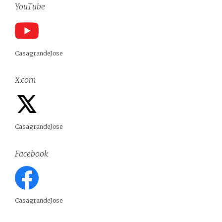
YouTube
CasagrandeJose
X.com
CasagrandeJose
Facebook
CasagrandeJose