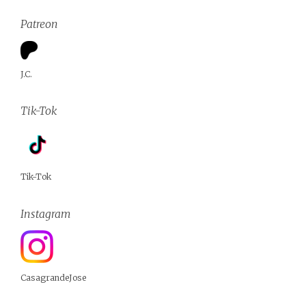
Patreon
J.C.
Tik-Tok
Tik-Tok
Instagram
CasagrandeJose