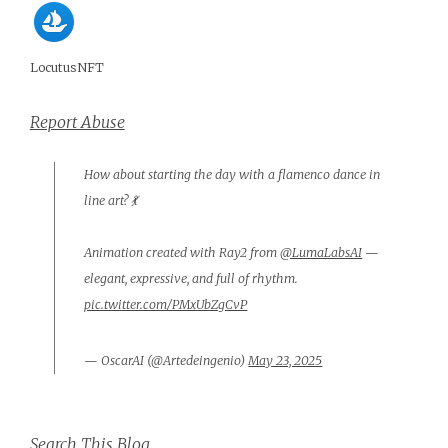
LocutusNFT
Report Abuse
How about starting the day with a flamenco dance in
line art? 💃
Animation created with Ray2 from
@LumaLabsAI
—
elegant, expressive, and full of rhythm.
pic.twitter.com/PMxUbZgCvP
— OscarAI (@Artedeingenio)
May 23, 2025
Search This Blog