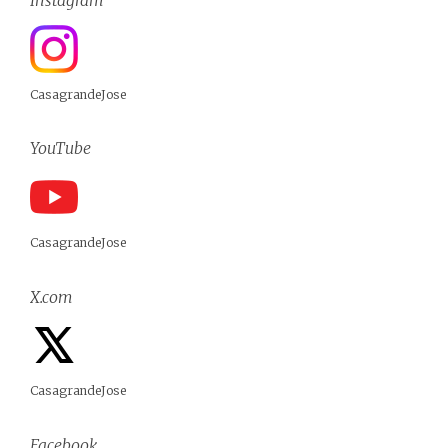
CasagrandeJose
YouTube
CasagrandeJose
X.com
CasagrandeJose
Facebook