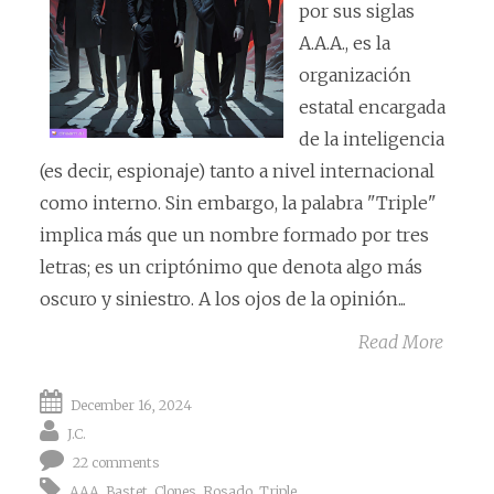
por sus siglas
A.A.A., es la
organización
estatal encargada
de la inteligencia
(es decir, espionaje) tanto a nivel internacional
como interno. Sin embargo, la palabra "Triple"
implica más que un nombre formado por tres
letras; es un criptónimo que denota algo más
oscuro y siniestro. A los ojos de la opinión...
Read More
December 16, 2024
J.C.
22 comments
AAA
,
Bastet
,
Clones
,
Rosado
,
Triple