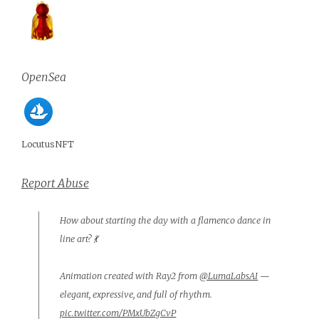
OpenSea
LocutusNFT
Report Abuse
How about starting the day with a flamenco dance in
line art? 💃
Animation created with Ray2 from
@LumaLabsAI
—
elegant, expressive, and full of rhythm.
pic.twitter.com/PMxUbZgCvP