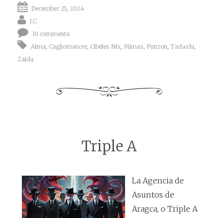
December 25, 2024
J.C.
19 comments
Alma
,
Cagliomancer
,
Cibeles Nix
,
Mimas
,
Punzon
,
Tadashi
,
Zaida
Triple A
La Agencia de
Asuntos de
Aragca, o Triple A