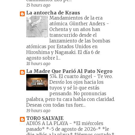
15 hours ago
La antorcha de Kraus
Mandamientos de la era
atómica. Günther Anders
-
Ochenta y un años han
transcurrido desde el
lanzamiento de las bombas
atómicas por Estados Unidos en
Hiroshima y Nagasaki. El día 6 de
agosto sobre l...
18 hours ago
La Madre Que Parió Al Pato Negro
574. El cuarto ángel
-
Te veo.
Desvío los ojos hacia los
tuyos y sé lo que estás
pensando. No pronuncias
palabra, pero tu cara habla con claridad.
Deseas con todas tus fuer...
19 hours ago
TORO SALVAJE
ADIÓS A LA PLAYA
-
*El miércoles
pasado* *-5 de agosto de 2026-* *le
dije adiós a la playa.* *Hemos cortado.*