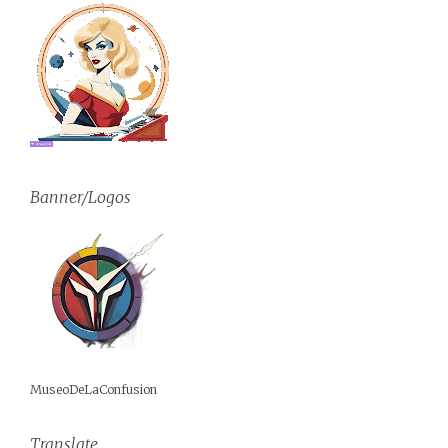
Banner/Logos
MuseoDeLaConfusion
Translate