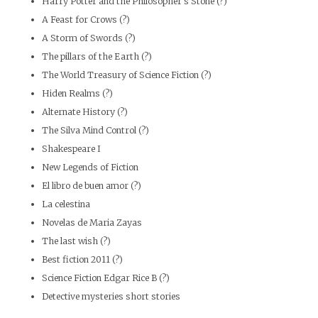
Harry Potter and the Philosopher's Stone (?)
A Feast for Crows (?)
A Storm of Swords (?)
The pillars of the Earth (?)
The World Treasury of Science Fiction (?)
Hiden Realms (?)
Alternate History (?)
The Silva Mind Control (?)
Shakespeare I
New Legends of Fiction
El libro de buen amor (?)
La celestina
Novelas de Maria Zayas
The last wish (?)
Best fiction 2011 (?)
Science Fiction Edgar Rice B (?)
Detective mysteries short stories