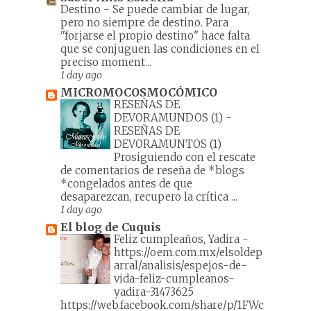
Destino
-
Se puede cambiar de lugar,
pero no siempre de destino. Para
"forjarse el propio destino" hace falta
que se conjuguen las condiciones en el
preciso moment...
1 day ago
MICROMOCOSMOCÓMICO
RESEÑAS DE
DEVORAMUNDOS (1)
-
RESEÑAS DE
DEVORAMUNTOS (1)
Prosiguiendo con el rescate
de comentarios de reseña de *blogs
*congelados antes de que
desaparezcan, recupero la crítica ...
1 day ago
El blog de Cuquis
Feliz cumpleaños, Yadira
-
https://oem.com.mx/elsoldep
arral/analisis/espejos-de-
vida-feliz-cumpleanos-
yadira-31473625
https://web.facebook.com/share/p/1FWc