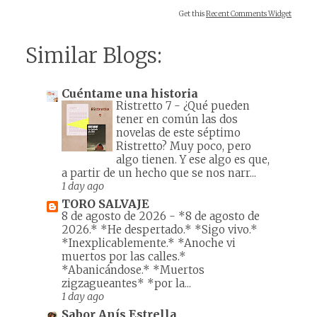
Get this
Recent Comments Widget
Similar Blogs:
Cuéntame una historia
Ristretto 7
-
¿Qué pueden
tener en común las dos
novelas de este séptimo
Ristretto? Muy poco, pero
algo tienen. Y ese algo es que,
a partir de un hecho que se nos narr...
1 day ago
TORO SALVAJE
8 de agosto de 2026
-
*8 de agosto de
2026.* *He despertado.* *Sigo vivo.*
*Inexplicablemente.* *Anoche vi
muertos por las calles.*
*Abanicándose.* *Muertos
zigzagueantes* *por la...
1 day ago
Sabor Anís Estrella