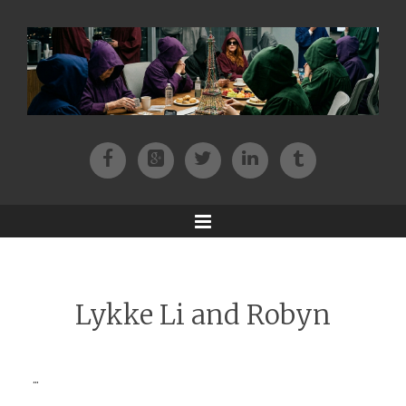
Facebook
Patreon
Twitter
Instagram
Tik-tok
Menu
Lykke Li and Robyn
...