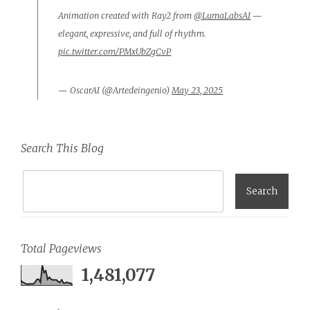
Animation created with Ray2 from
@LumaLabsAI
—
elegant, expressive, and full of rhythm.
pic.twitter.com/PMxUbZgCvP
— OscarAI (@Artedeingenio)
May 23, 2025
Search This Blog
Total Pageviews
1,481,077