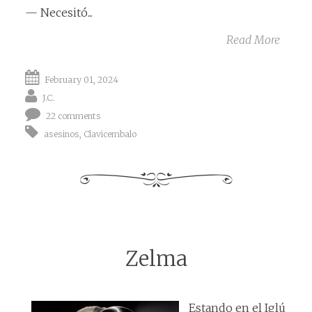
— Necesitó...
Read More
February 01, 2024
J.C.
22 comments
asesinos
,
Clavicembalo
Zelma
Estando en el Iglú