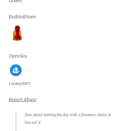
Lichess
RedHotPawn
OpenSea
LocutusNFT
Report Abuse
How about starting the day with a flamenco dance in
line art? 💃