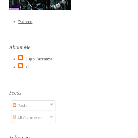
Patreon
About Me
Hugo Carranza
J.C.
Feeds
Posts
All Comments
Followers