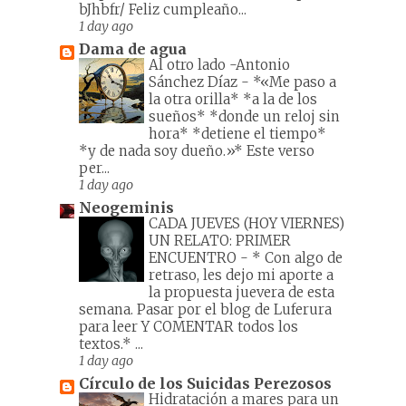
bJhbfr/ Feliz cumpleaño...
1 day ago
Dama de agua
Al otro lado -Antonio
Sánchez Díaz
-
*«Me paso a
la otra orilla* *a la de los
sueños* *donde un reloj sin
hora* *detiene el tiempo*
*y de nada soy dueño.»* Este verso
per...
1 day ago
Neogeminis
CADA JUEVES (HOY VIERNES)
UN RELATO: PRIMER
ENCUENTRO
-
* Con algo de
retraso, les dejo mi aporte a
la propuesta juevera de esta
semana. Pasar por el blog de Luferura
para leer Y COMENTAR todos los
textos.* ...
1 day ago
Círculo de los Suicidas Perezosos
Hidratación a mares para un