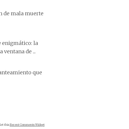
ón de mala muerte
 enigmático: la
 ventana de ...
planteamiento que
Get this
Recent Comments Widget