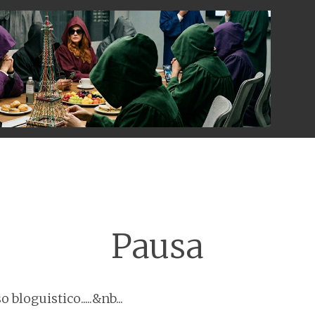
Menu
Pausa
bloguistico.....&nb...