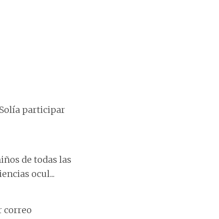
Solía participar
iños de todas las
ncias ocul...
r correo