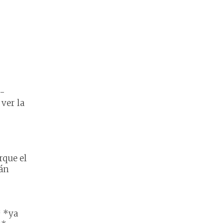
-
ver la
rque el
tán
* *ya