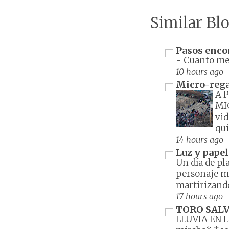
Similar Blo
Pasos enco
-
Cuanto men
10 hours ago
Micro-reg
A 
MI
vid
qui
14 hours ago
Luz y papel
Un día de pl
personaje me
martirizando
17 hours ago
TORO SALV
LLUVIA EN 