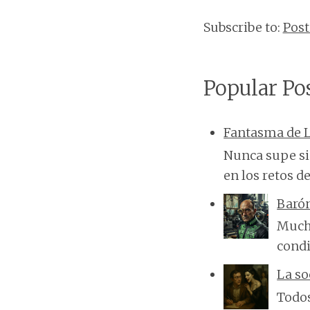
Subscribe to:
Post
Popular Po
Fantasma de L
Nunca supe si 
en los retos de
Baró
Mucha
condi
La so
Todos