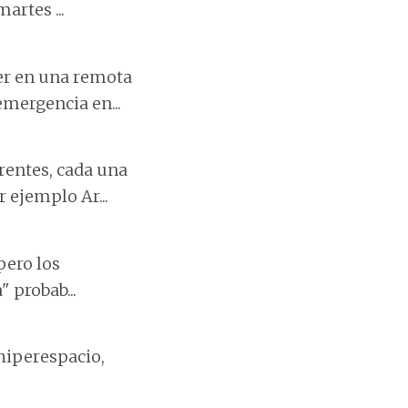
artes ...
er en una remota
emergencia en...
rentes, cada una
 ejemplo Ar...
pero los
 probab...
 hiperespacio,