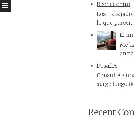
Reencuentro
Los trabajado
lo que parecí
El mi
Me ha
ancia
DesafIA
Consulté a una
surge luego de 
Recent Co