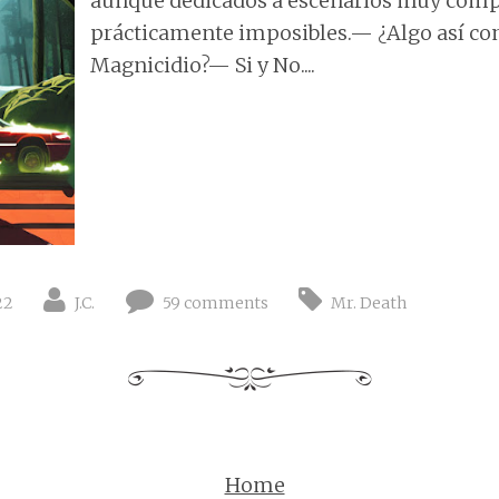
aunque dedicados a escenarios muy comp
prácticamente imposibles.— ¿Algo así c
Magnicidio?— Si y No....
22
J.C.
59 comments
Mr. Death
Home