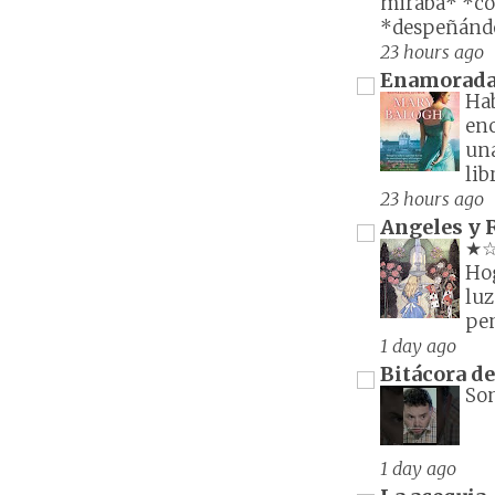
miraba* *con
*despeñándose
23 hours ago
Enamorada d
Hab
en
una
lib
23 hours ago
Angeles y 
★☆★
Ho
luz
pen
1 day ago
Bitácora d
Son
1 day ago