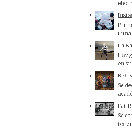
elect
Insta
Prime
Luna 
La Ba
Hay g
en su
Reto
Se de
acadé
Fat-
Se sa
tenem