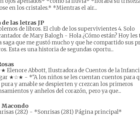
 ojos apenados* *cómo la lluvia* *lloraba su tristez
 en los cristales.* *Mientras el air...
e las letras JP
lemos de libros. El club de los supervivientes 4. Solo
cantador de Mary Balogh
-
Hola ¿Cómo están? Hoy les 
 saga que me gustó mucho y que he compartido sus p
ros. Esta es una historia de segundas oportu...
Rosas
 Elenore Abbott, Ilustradora de Cuentos de la Infanci
gar ★☆★
-
*"A los niños se les cuentan cuentos para q
 pura y amable se despierten y crezcan los primeros
samientos y anhelos del corazón, pero ya que...
e Macondo
risas (282)
-
*Sonrisas (281) Página principal*