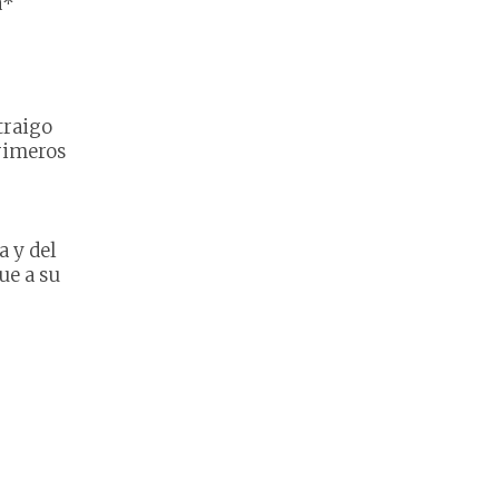
a*
traigo
rimeros
a y del
ue a su