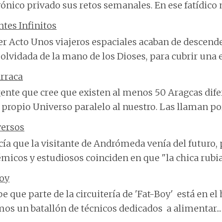
rónico privado sus retos semanales. En ese fatídico m
ntes Infinitos
r Acto Unos viajeros espaciales acaban de descend
olvidada de la mano de los Dioses, para cubrir una 
rraca
ente que cree que existen al menos 50 Aragcas dife
 propio Universo paralelo al nuestro. Las llaman por
versos
cía que la visitante de Andrómeda venía del futuro, 
micos y estudiosos coinciden en que "la chica rubia"
Boy
be que parte de la circuitería de 'Fat-Boy' está en el
os un batallón de técnicos dedicados a alimentar...