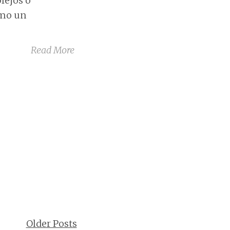
lejos o
omo un
Read More
Older Posts