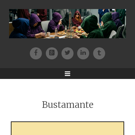
Facebook
Patreon
Twitter
Instagram
Tik-tok
Menu
Bustamante