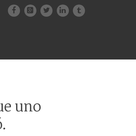
Facebook
Patreon
Twitter
Instagram
Tik-tok
que uno
.