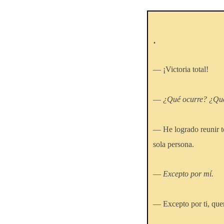
.
— ¡Victoria total!
—
¿Qué ocurre? ¿Qué 
— He logrado reunir to
sola persona.
—
Excepto por mí.
— Excepto por ti, que