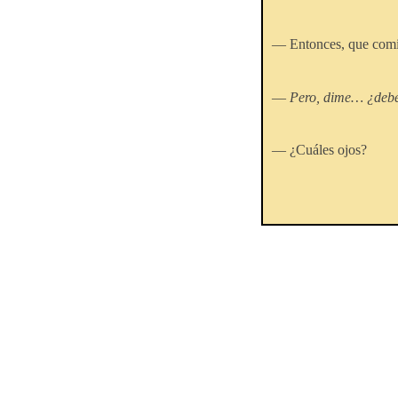
— Entonces, que comie
—
Pero, dime… ¿debe
— ¿Cuáles ojos?