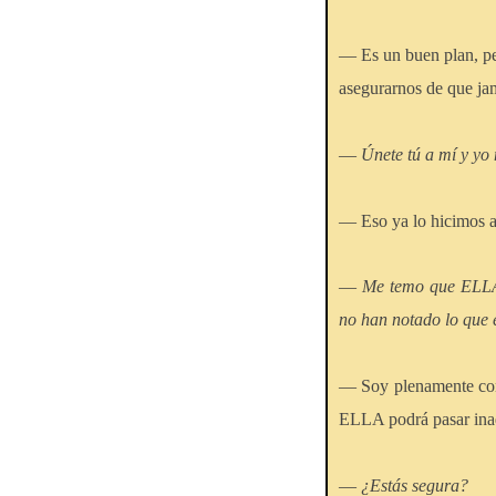
— Es un buen plan, per
asegurarnos de que jam
—
Únete tú a mí y yo 
— Eso ya lo hicimos al
—
Me temo que ELLA 
no han notado lo que 
— Soy plenamente cons
ELLA podrá pasar inad
—
¿Estás segura?