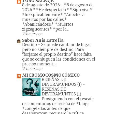
TORO SALVAJE
8 de agosto de 2026
-
*8 de agosto de
2026.* *He despertado.* *Sigo vivo.*
*Inexplicablemente.* *Anoche vi
muertos por las calles.*
*Abanicándose.* *Muertos
zigzagueantes* *por la...
18 hours ago
Sabor Anís Estrella
Destino
-
Se puede cambiar de lugar,
pero no siempre de destino. Para
"forjarse el propio destino" hace falta
que se conjuguen las condiciones en el
preciso moment...
18 hours ago
MICROMOCOSMOCÓMICO
RESEÑAS DE
DEVORAMUNDOS (1)
-
RESEÑAS DE
DEVORAMUNTOS (1)
Prosiguiendo con el rescate
de comentarios de reseña de *blogs
*congelados antes de que
desaparezcan, recupero la crítica ...