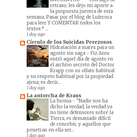
retraso, les dejo mi aporte a
la propuesta juevera de esta
semana. Pasar por el blog de Luferura
para leer Y COMENTAR todos los
textos.* ...
1 day ago
Círculo de los Suicidas Perezosos
Hidratación a mares para un
agosto sin saga
-
Fiz Arou
entró aquel día de agosto en
el archivo secreto del Doctor
Krapp con su olfato habitual
y su respeto habitual por la propiedad
ajena; es decir...
1 day ago
La antorcha de Kraus
La broma
-
"Nadie nos ha
dicho la verdad, la verdad ya
no tiene defensores sobre la
Tierra, es demasiado difícil
de concebir, y aquellos que
penetran en ella ser...
1 day ago