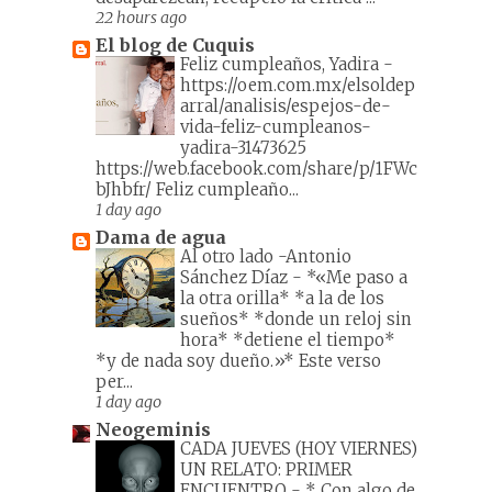
22 hours ago
El blog de Cuquis
Feliz cumpleaños, Yadira
-
https://oem.com.mx/elsoldep
arral/analisis/espejos-de-
vida-feliz-cumpleanos-
yadira-31473625
https://web.facebook.com/share/p/1FWc
bJhbfr/ Feliz cumpleaño...
1 day ago
Dama de agua
Al otro lado -Antonio
Sánchez Díaz
-
*«Me paso a
la otra orilla* *a la de los
sueños* *donde un reloj sin
hora* *detiene el tiempo*
*y de nada soy dueño.»* Este verso
per...
1 day ago
Neogeminis
CADA JUEVES (HOY VIERNES)
UN RELATO: PRIMER
ENCUENTRO
-
* Con algo de