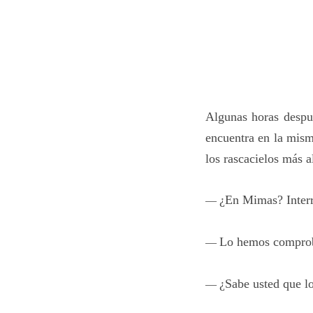
Algunas horas despu
encuentra en la misma
los rascacielos más al
¿En Mimas? Interr
—
Lo hemos comproba
—
¿Sabe usted que l
—