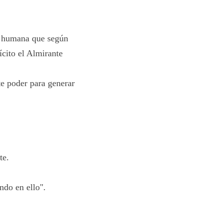
a humana que según
ícito el Almirante
te poder para generar
te.
ndo en ello".