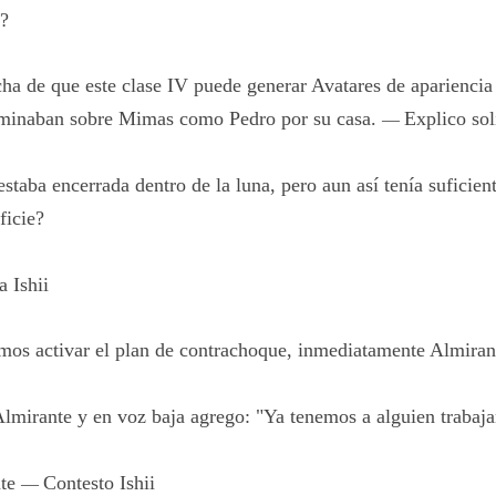
o?
ha de que este clase IV puede generar Avatares de aparienci
aminaban sobre Mimas como Pedro por su casa.
Explico sol
—
staba encerrada dentro de la luna, pero aun así tenía suficien
ficie?
 Ishii
mos activar el plan de contrachoque, inmediatamente Almiran
Almirante y en voz baja agrego: "Ya tenemos a alguien trabaja
nte
Contesto Ishii
—