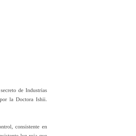
secreto de Industrias
or la Doctora Ishii.
ntrol, consistente en
nsistente luz roja que