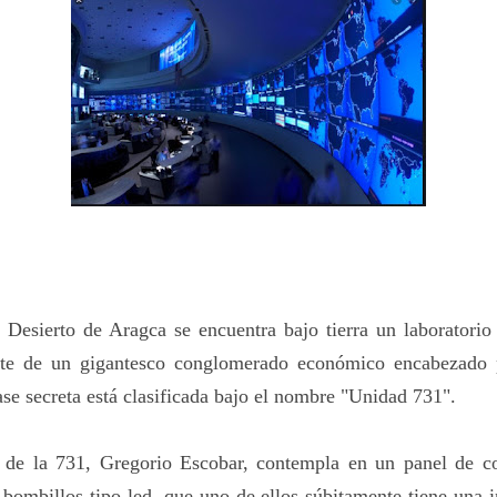
 Desierto de Aragca se encuentra bajo tierra un laboratorio 
rte de un gigantesco conglomerado económico encabezado p
se secreta está clasificada bajo el nombre "Unidad 731".
 de la 731, Gregorio Escobar, contempla en un panel de co
bombillos tipo led, que uno de ellos súbitamente tiene una i