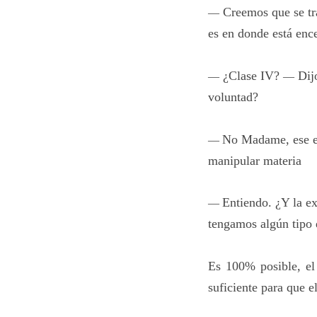
Creemos que se tr
—
es en donde está enc
¿Clase IV?
Dijo
—
—
voluntad?
No Madame, ese es 
—
manipular materia
Entiendo. ¿Y la e
—
tengamos algún tipo d
Es 100% posible, el
suficiente para que e