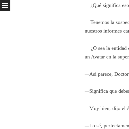
¿Qué significa es
—
Tenemos la sospec
—
nuestros informes c
¿O sea la entidad e
—
un Avatar en la super
Así parece, Doctora
—
Significa que debe
—
Muy bien, dijo el 
—
Lo sé, perfectame
—