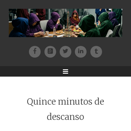
Facebook
Patreon
Twitter
Instagram
Tik-tok
Menu
Quince minutos de
descanso