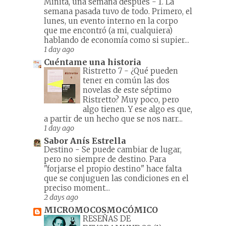
Minita, una semana después
-
1. La
semana pasada tuvo de todo. Primero, el
lunes, un evento interno en la corpo
que me encontró (a mi, cualquiera)
hablando de economía como si supier...
1 day ago
Cuéntame una historia
Ristretto 7
-
¿Qué pueden
tener en común las dos
novelas de este séptimo
Ristretto? Muy poco, pero
algo tienen. Y ese algo es que,
a partir de un hecho que se nos narr...
1 day ago
Sabor Anís Estrella
Destino
-
Se puede cambiar de lugar,
pero no siempre de destino. Para
"forjarse el propio destino" hace falta
que se conjuguen las condiciones en el
preciso moment...
2 days ago
MICROMOCOSMOCÓMICO
RESEÑAS DE