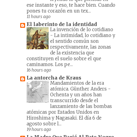
ese instante y eso, te hace bien. Cuando
pones tu corazón en un tex...
11 hours ago
El laberinto de la identidad
La invención de lo cotidiano
-
La intimidad, lo cotidiano y
el sentido común son
respectivamente, las zonas
de la existencia que
constituyen el suelo sobre el que
caminamos. Los pe...
16 hours ago
La antorcha de Kraus
Mandamientos de la era
atómica. Günther Anders
-
Ochenta y un años han
transcurrido desde el
lanzamiento de las bombas
atómicas por Estados Unidos en
Hiroshima y Nagasaki. El día 6 de
agosto sobre l...
19 hours ago
La Madre Que Parió Al Pato Negro