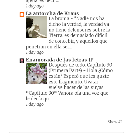
ajena; es decir...
1 day ago
La antorcha de Kraus
La broma
-
"Nadie nos ha
dicho la verdad, la verdad ya
no tiene defensores sobre la
Tierra, es demasiado difícil
de concebir, y aquellos que
penetran en ella ser...
1 day ago
Enamorada de las letras JP
Después de todo. Capítulo 30
(Primera Parte)
-
Hola ¿Cómo
están? Esperó que les guste
este fragmento. Uvatar
vuelve hacer de las suyas.
*Capítulo 30* Vanora oía una voz que
le decía qu...
1 day ago
Show All