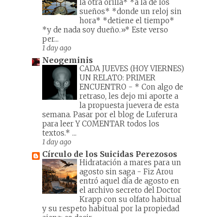
la otra orilla* *a la de los
sueños* *donde un reloj sin
hora* *detiene el tiempo*
*y de nada soy dueño.»* Este verso
per...
1 day ago
Neogeminis
CADA JUEVES (HOY VIERNES)
UN RELATO: PRIMER
ENCUENTRO
-
* Con algo de
retraso, les dejo mi aporte a
la propuesta juevera de esta
semana. Pasar por el blog de Luferura
para leer Y COMENTAR todos los
textos.* ...
1 day ago
Círculo de los Suicidas Perezosos
Hidratación a mares para un
agosto sin saga
-
Fiz Arou
entró aquel día de agosto en
el archivo secreto del Doctor
Krapp con su olfato habitual
y su respeto habitual por la propiedad