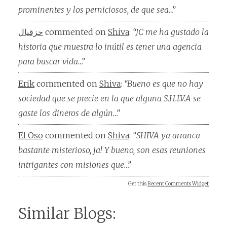
prominentes y los perniciosos, de que sea…”
حزقيال
commented on
Shiva
:
“JC me ha gustado la
historia que muestra lo inútil es tener una agencia
para buscar vida…”
Erik
commented on
Shiva
:
“Bueno es que no hay
sociedad que se precie en la que alguna S.H.I.V.A se
gaste los dineros de algún…”
El Oso
commented on
Shiva
:
“SHIVA ya arranca
bastante misterioso, ja! Y bueno, son esas reuniones
intrigantes con misiones que…”
Get this
Recent Comments Widget
Similar Blogs: