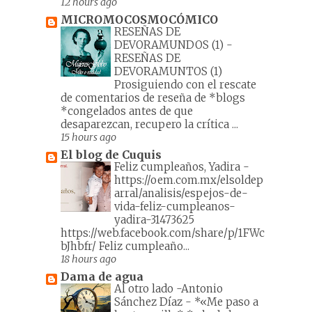
12 hours ago
MICROMOCOSMOCÓMICO
RESEÑAS DE
DEVORAMUNDOS (1)
-
RESEÑAS DE
DEVORAMUNTOS (1)
Prosiguiendo con el rescate
de comentarios de reseña de *blogs
*congelados antes de que
desaparezcan, recupero la crítica ...
15 hours ago
El blog de Cuquis
Feliz cumpleaños, Yadira
-
https://oem.com.mx/elsoldep
arral/analisis/espejos-de-
vida-feliz-cumpleanos-
yadira-31473625
https://web.facebook.com/share/p/1FWc
bJhbfr/ Feliz cumpleaño...
18 hours ago
Dama de agua
Al otro lado -Antonio
Sánchez Díaz
-
*«Me paso a