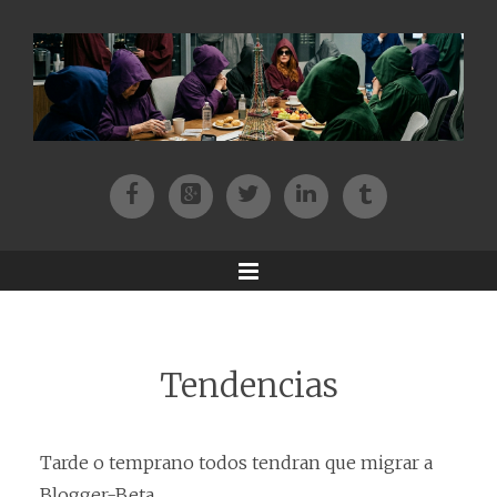
Facebook
Patreon
Twitter
Instagram
Tik-tok
Menu
Tendencias
Tarde o temprano todos tendran que migrar a
Blogger-Beta...