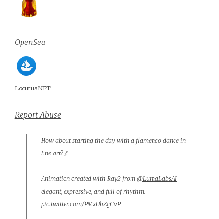
OpenSea
LocutusNFT
Report Abuse
How about starting the day with a flamenco dance in
line art? 💃
Animation created with Ray2 from
@LumaLabsAI
—
elegant, expressive, and full of rhythm.
pic.twitter.com/PMxUbZgCvP