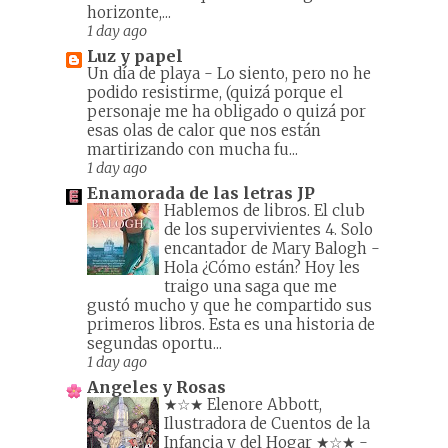
horizonte,...
1 day ago
Luz y papel
Un día de playa
-
Lo siento, pero no he
podido resistirme, (quizá porque el
personaje me ha obligado o quizá por
esas olas de calor que nos están
martirizando con mucha fu...
1 day ago
Enamorada de las letras JP
Hablemos de libros. El club
de los supervivientes 4. Solo
encantador de Mary Balogh
-
Hola ¿Cómo están? Hoy les
traigo una saga que me
gustó mucho y que he compartido sus
primeros libros. Esta es una historia de
segundas oportu...
1 day ago
Angeles y Rosas
★☆★ Elenore Abbott,
Ilustradora de Cuentos de la
Infancia y del Hogar ★☆★
-