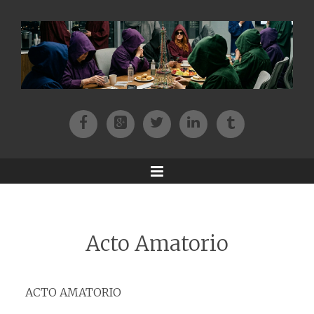
Facebook
Patreon
Twitter
Instagram
Tik-tok
Menu
Acto Amatorio
ACTO AMATORIO