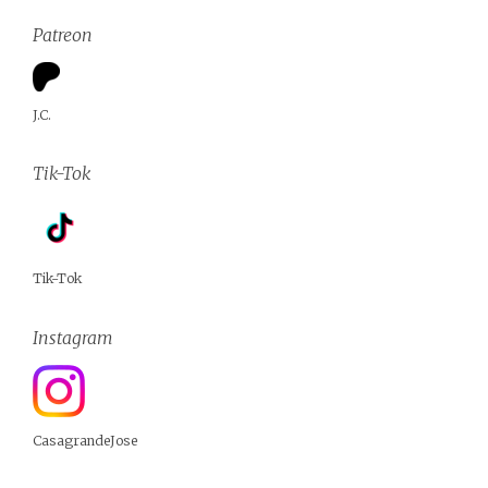
Patreon
J.C.
Tik-Tok
Tik-Tok
Instagram
CasagrandeJose