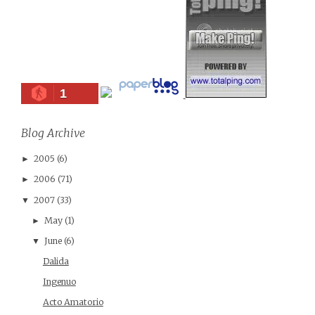
1
Blog Archive
2005
(6)
►
2006
(71)
►
2007
(33)
▼
May
(1)
►
June
(6)
▼
Dalida
Ingenuo
Acto Amatorio