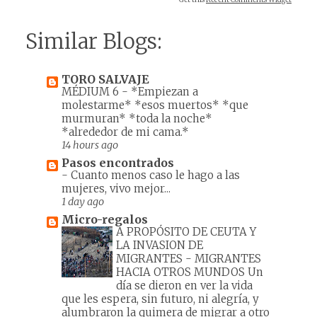
Similar Blogs:
TORO SALVAJE
MÉDIUM 6
-
*Empiezan a
molestarme* *esos muertos* *que
murmuran* *toda la noche*
*alrededor de mi cama.*
14 hours ago
Pasos encontrados
-
Cuanto menos caso le hago a las
mujeres, vivo mejor...
1 day ago
Micro-regalos
A PROPÓSITO DE CEUTA Y
LA INVASION DE
MIGRANTES
-
MIGRANTES
HACIA OTROS MUNDOS Un
día se dieron en ver la vida
que les espera, sin futuro, ni alegría, y
alumbraron la quimera de migrar a otro