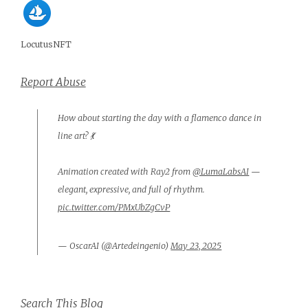
LocutusNFT
Report Abuse
How about starting the day with a flamenco dance in
line art? 💃
Animation created with Ray2 from
@LumaLabsAI
—
elegant, expressive, and full of rhythm.
pic.twitter.com/PMxUbZgCvP
— OscarAI (@Artedeingenio)
May 23, 2025
Search This Blog