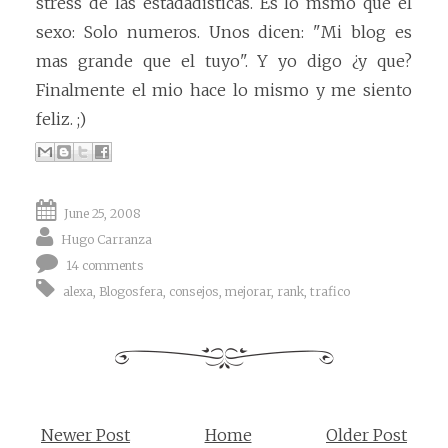
stress de las estadadisticas. Es lo msmo que el
sexo: Solo numeros. Unos dicen: "Mi blog es
mas grande que el tuyo". Y yo digo ¿y que?
Finalmente el mio hace lo mismo y me siento
feliz. ;)
June 25, 2008
Hugo Carranza
14 comments
alexa
,
Blogosfera
,
consejos
,
mejorar
,
rank
,
trafico
Newer Post
Home
Older Post