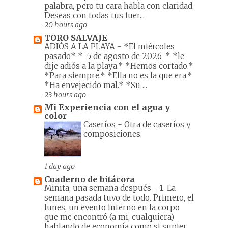
palabra, pero tu cara habla con claridad.
Deseas con todas tus fuer...
20 hours ago
TORO SALVAJE
ADIÓS A LA PLAYA
-
*El miércoles
pasado* *-5 de agosto de 2026-* *le
dije adiós a la playa.* *Hemos cortado.*
*Para siempre.* *Ella no es la que era.*
*Ha envejecido mal.* *Su ...
23 hours ago
Mi Experiencia con el agua y
color
Caseríos
-
Otra de caseríos y
composiciones.
1 day ago
Cuaderno de bitácora
Minita, una semana después
-
1. La
semana pasada tuvo de todo. Primero, el
lunes, un evento interno en la corpo
que me encontró (a mi, cualquiera)
hablando de economía como si supier...