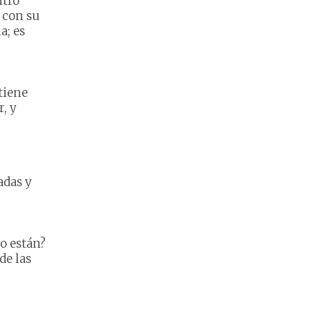
ntró
 con su
a; es
tiene
r, y
adas y
o están?
de las