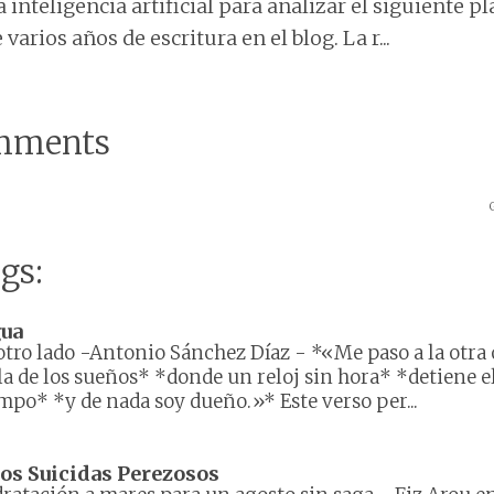
 inteligencia artificial para analizar el siguiente 
varios años de escritura en el blog. La r...
mments
gs:
gua
otro lado -Antonio Sánchez Díaz
-
*«Me paso a la otra 
la de los sueños* *donde un reloj sin hora* *detiene e
mpo* *y de nada soy dueño.»* Este verso per...
los Suicidas Perezosos