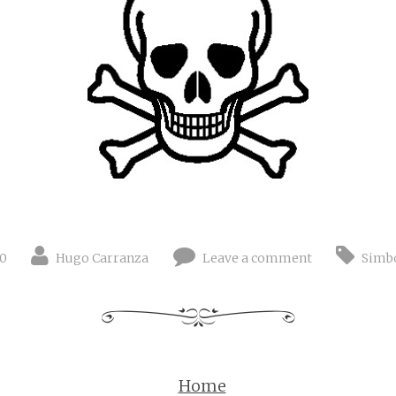
0
Hugo Carranza
Leave a comment
Simb
Home