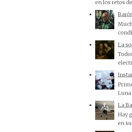
en los retos de
Baró
Mucha
condi
La so
Todos
elect
Insta
Prime
Luna 
La Ba
Hay g
en su