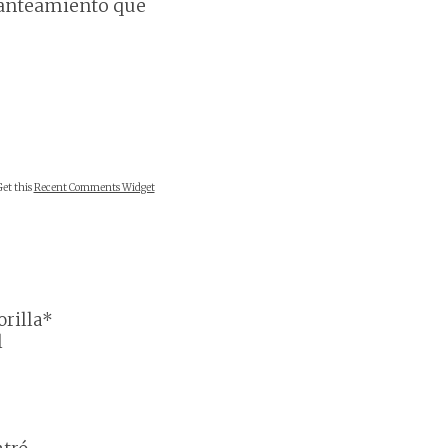
planteamiento que
Get this
Recent Comments Widget
orilla*
l