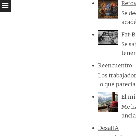
Reto
Se de
acadé
Fat-
Se sa
tenem
Reencuentro
Los trabajado
lo que parecí
El mi
Me ha
ancia
DesafIA