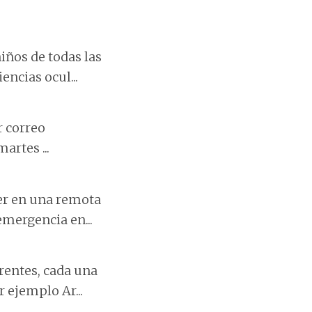
iños de todas las
ncias ocul...
r correo
artes ...
er en una remota
emergencia en...
rentes, cada una
 ejemplo Ar...