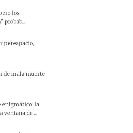
pero los
 probab...
 hiperespacio,
ón de mala muerte
 enigmático: la
 ventana de ...