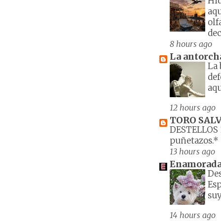
Hid
aqu
olf
deci
8 hours ago
La antorch
La
def
aqu
12 hours ago
TORO SALV
DESTELLOS 
puñetazos.*
13 hours ago
Enamorada d
Des
Esp
suy
14 hours ago