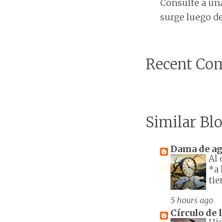
Consulté a una
surge luego de 
Recent Co
Similar Blo
Dama de a
Al 
*a 
tie
5 hours ago
Círculo de 