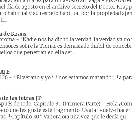
ratación a mares para un agosto sin saga
-
Fiz Arou e
el día de agosto en el archivo secreto del Doctor Krapp
ato habitual y su respeto habitual por la propiedad ajen
r...
a de Kraus
 broma
-
"Nadie nos ha dicho la verdad, la verdad ya no 
ensores sobre la Tierra, es demasiado difícil de concebi
ellos que penetran en ella ser...
AJE
106
-
*El verano y yo* *nos estamos matando* *a pat
e las letras JP
pués de todo. Capítulo 30 (Primera Parte)
-
Hola ¿Cóm
eró que les guste este fragmento. Uvatar vuelve hacer 
as. *Capítulo 30* Vanora oía una voz que le decía qu...