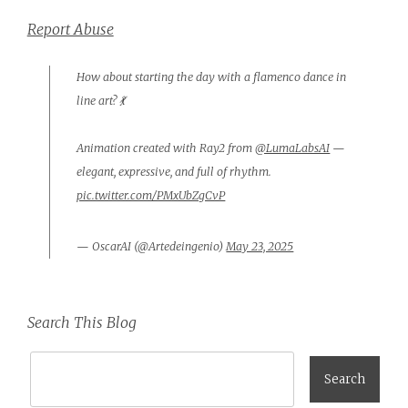
Report Abuse
How about starting the day with a flamenco dance in
line art? 💃
Animation created with Ray2 from
@LumaLabsAI
—
elegant, expressive, and full of rhythm.
pic.twitter.com/PMxUbZgCvP
— OscarAI (@Artedeingenio)
May 23, 2025
Search This Blog