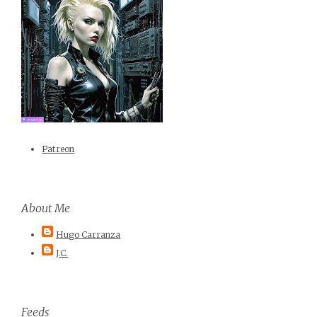
Patreon
About Me
Hugo Carranza
J.C.
Feeds