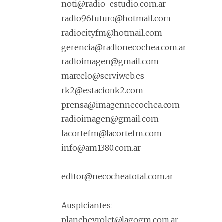
noti@radio-estudio.com.ar
radio96futuro@hotmail.com
radiocityfm@hotmail.com
gerencia@radionecochea.com.ar
radioimagen@gmail.com
marcelo@serviweb.es
rk2@estacionk2.com
prensa@imagennecochea.com
radioimagen@gmail.com
lacortefm@lacortefm.com
info@am1380.com.ar
editor@necocheatotal.com.ar
Auspiciantes:
planchevrolet@lagogm.com.ar