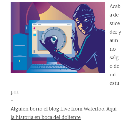
Acab
a de
suce
der y
aun
no
salg
o de
mi
estu
por.
-
Alguien borro el blog Live from Waterloo.
Aqui
la historia en boca del doliente
-