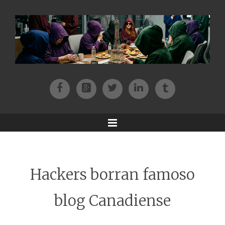
Facebook
Patreon
Twitter
Instagram
Tik-tok
Menu
Hackers borran famoso
blog Canadiense