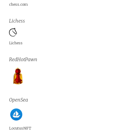
chess.com
Lichess
Lichess
RedHotPawn
OpenSea
LocutusNFT