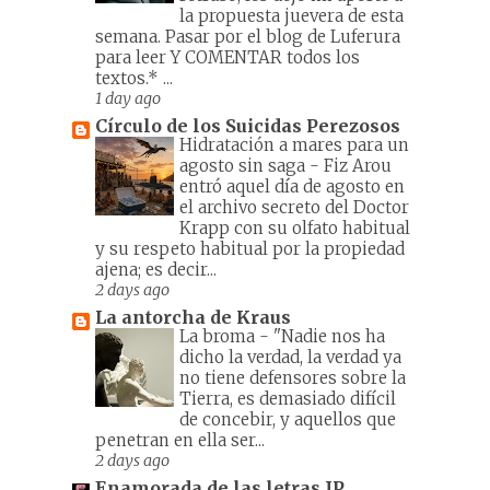
la propuesta juevera de esta
semana. Pasar por el blog de Luferura
para leer Y COMENTAR todos los
textos.* ...
1 day ago
Círculo de los Suicidas Perezosos
Hidratación a mares para un
agosto sin saga
-
Fiz Arou
entró aquel día de agosto en
el archivo secreto del Doctor
Krapp con su olfato habitual
y su respeto habitual por la propiedad
ajena; es decir...
2 days ago
La antorcha de Kraus
La broma
-
"Nadie nos ha
dicho la verdad, la verdad ya
no tiene defensores sobre la
Tierra, es demasiado difícil
de concebir, y aquellos que
penetran en ella ser...
2 days ago
Enamorada de las letras JP