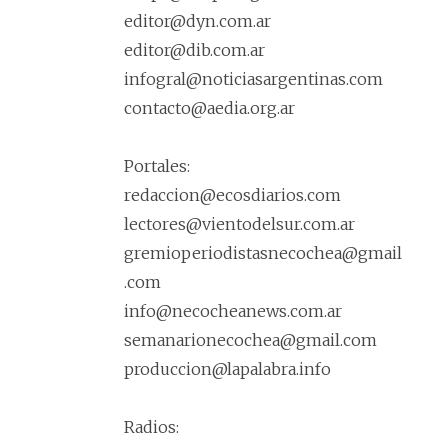
editor@dyn.com.ar
editor@dib.com.ar
infogral@noticiasargentinas.com
contacto@aedia.org.ar
Portales:
redaccion@ecosdiarios.com
lectores@vientodelsur.com.ar
gremioperiodistasnecochea@gmail
.com
info@necocheanews.com.ar
semanarionecochea@gmail.com
produccion@lapalabra.info
Radios: