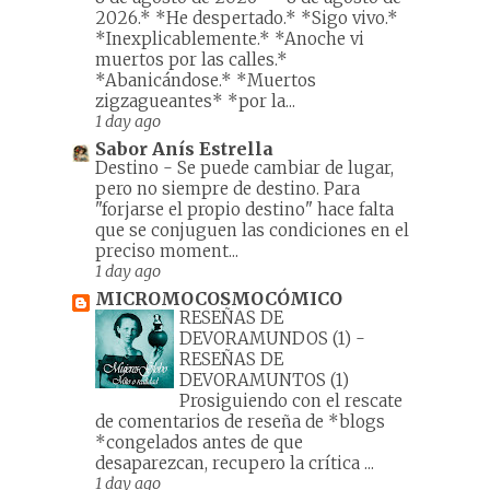
2026.* *He despertado.* *Sigo vivo.*
*Inexplicablemente.* *Anoche vi
muertos por las calles.*
*Abanicándose.* *Muertos
zigzagueantes* *por la...
1 day ago
Sabor Anís Estrella
Destino
-
Se puede cambiar de lugar,
pero no siempre de destino. Para
"forjarse el propio destino" hace falta
que se conjuguen las condiciones en el
preciso moment...
1 day ago
MICROMOCOSMOCÓMICO
RESEÑAS DE
DEVORAMUNDOS (1)
-
RESEÑAS DE
DEVORAMUNTOS (1)
Prosiguiendo con el rescate
de comentarios de reseña de *blogs
*congelados antes de que
desaparezcan, recupero la crítica ...
1 day ago