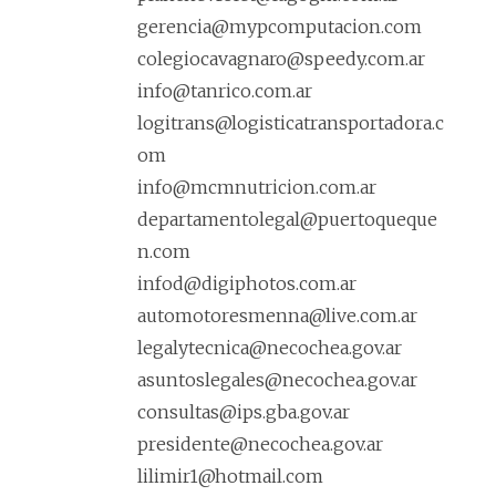
gerencia@mypcomputacion.com
colegiocavagnaro@speedy.com.ar
info@tanrico.com.ar
logitrans@logisticatransportadora.c
om
info@mcmnutricion.com.ar
departamentolegal@puertoqueque
n.com
infod@digiphotos.com.ar
automotoresmenna@live.com.ar
legalytecnica@necochea.gov.ar
asuntoslegales@necochea.gov.ar
consultas@ips.gba.gov.ar
presidente@necochea.gov.ar
lilimir1@hotmail.com