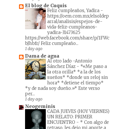
El blog de Cuquis
Feliz cumpleaños, Yadira
-
https://oem.com.mx/elsoldep
arral/analisis/espejos-de-
vida-feliz-cumpleanos-
yadira-31473625
https://web.facebook.com/share/p/1FWc
bJhbfr/ Feliz cumpleaño...
1 day ago
Dama de agua
Al otro lado -Antonio
Sánchez Díaz
-
*«Me paso a
la otra orilla* *a la de los
sueños* *donde un reloj sin
hora* *detiene el tiempo*
*y de nada soy dueño.»* Este verso
per...
1 day ago
Neogeminis
CADA JUEVES (HOY VIERNES)
UN RELATO: PRIMER
ENCUENTRO
-
* Con algo de
retraso, les dejo mi aporte a