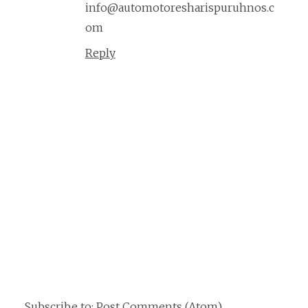
info@automotoresharispuruhnos.c
om
Reply
Subscribe to:
Post Comments (Atom)