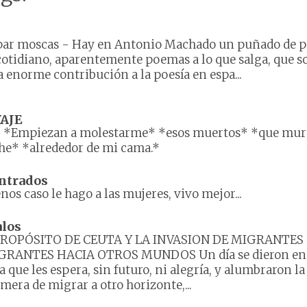
par moscas
-
Hay en Antonio Machado un puñado de 
cotidiano, aparentemente poemas a lo que salga, que s
 enorme contribución a la poesía en espa...
AJE
-
*Empiezan a molestarme* *esos muertos* *que mu
he* *alrededor de mi cama.*
ntrados
os caso le hago a las mujeres, vivo mejor...
alos
PROPÓSITO DE CEUTA Y LA INVASION DE MIGRANTES
GRANTES HACIA OTROS MUNDOS Un día se dieron en 
a que les espera, sin futuro, ni alegría, y alumbraron la
mera de migrar a otro horizonte,...