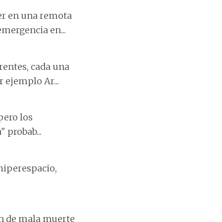
er en una remota
emergencia en...
rentes, cada una
 ejemplo Ar...
pero los
 probab...
 hiperespacio,
ón de mala muerte