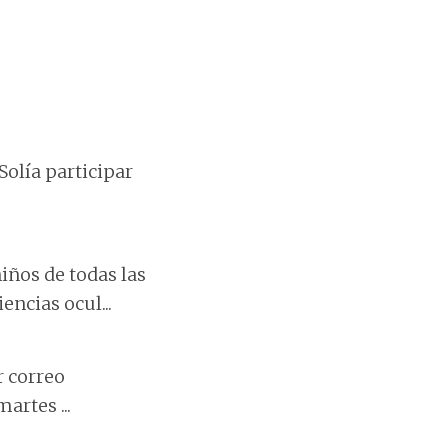
Solía participar
iños de todas las
ncias ocul...
r correo
artes ...