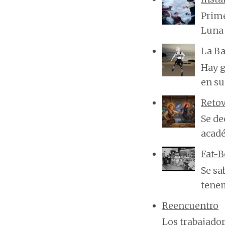
Prime
Luna 
La Ba
Hay g
en su
Reto
Se de
acadé
Fat-
Se sa
tenem
Reencuentro
Los trabajado