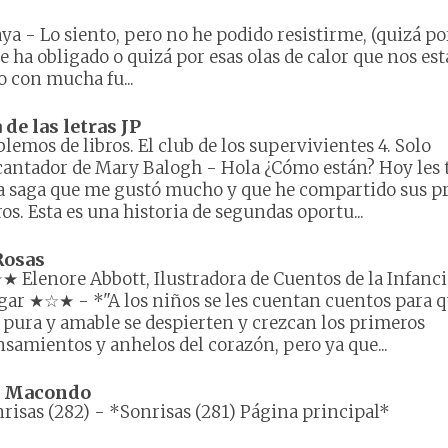
aya
-
Lo siento, pero no he podido resistirme, (quizá po
 ha obligado o quizá por esas olas de calor que nos es
 con mucha fu...
e las letras JP
lemos de libros. El club de los supervivientes 4. Solo
cantador de Mary Balogh
-
Hola ¿Cómo están? Hoy les 
 saga que me gustó mucho y que he compartido sus p
ros. Esta es una historia de segundas oportu...
Rosas
 Elenore Abbott, Ilustradora de Cuentos de la Infanci
gar ★☆★
-
*"A los niños se les cuentan cuentos para q
 pura y amable se despierten y crezcan los primeros
samientos y anhelos del corazón, pero ya que...
e Macondo
risas (282)
-
*Sonrisas (281) Página principal*