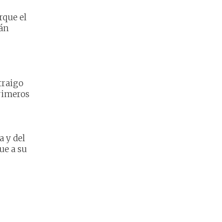
rque el
tán
traigo
rimeros
a y del
ue a su