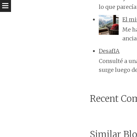
lo que parecí
El mi
Me ha
ancia
DesafIA
Consulté a una
surge luego de 
Recent Co
Similar Blo