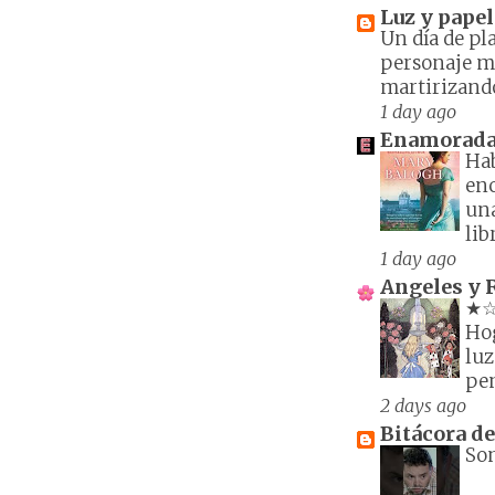
Luz y papel
Un día de pl
personaje me
martirizando
1 day ago
Enamorada d
Hab
en
una
lib
1 day ago
Angeles y 
★☆★
Ho
luz
pen
2 days ago
Bitácora d
Son