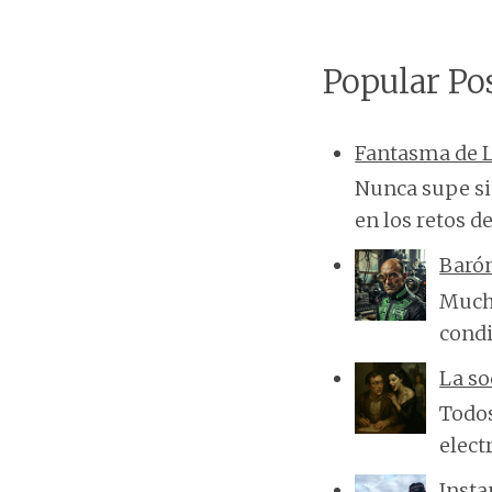
Popular Po
Fantasma de L
Nunca supe si 
en los retos de
Baró
Mucha
condi
La so
Todos
elect
Insta