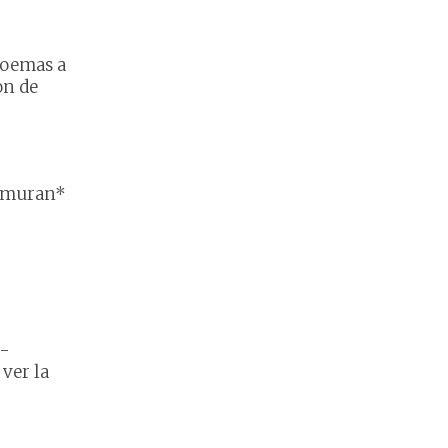
poemas a
on de
rmuran*
-
ver la