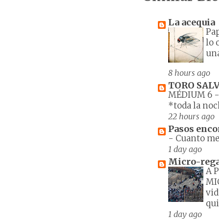
La acequia
Pa
lo 
una
8 hours ago
TORO SALV
MÉDIUM 6
*toda la noc
22 hours ago
Pasos enco
-
Cuanto men
1 day ago
Micro-reg
A 
MI
vid
qui
1 day ago