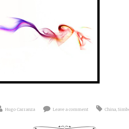
Hugo Carranza
Leave a comment
China
,
Simb