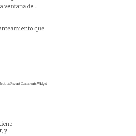
 ventana de ...
planteamiento que
Get this
Recent Comments Widget
tiene
r, y