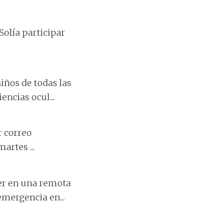
Solía participar
iños de todas las
ncias ocul...
r correo
artes ...
er en una remota
emergencia en...