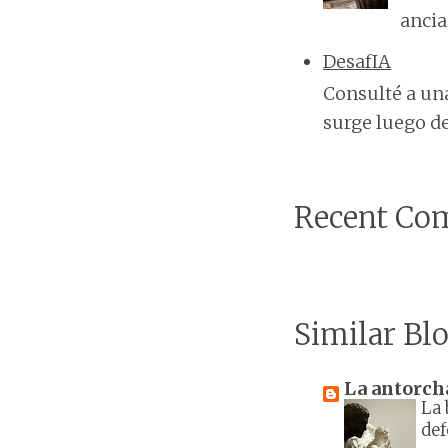
ancia
DesafIA
Consulté a una
surge luego de 
Recent Co
Similar Blo
La antorch
La
def