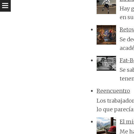
Hay g
en su
Reto
Se de
acadé
Fat-
Se sa
tenem
Reencuentro
Los trabajado
lo que parecí
El mi
Me ha