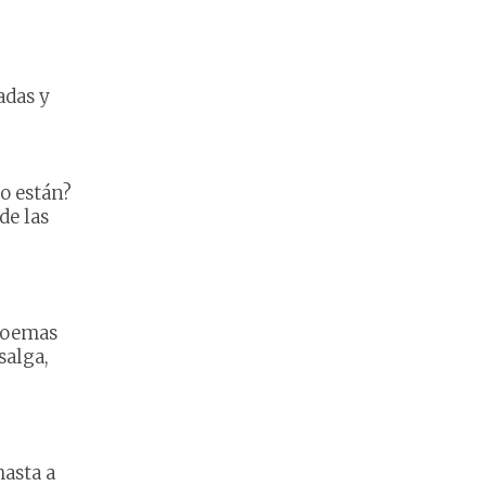
adas y
o están?
de las
poemas
salga,
hasta a