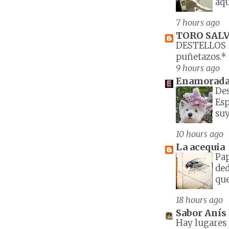
aqu
7 hours ago
TORO SALV
DESTELLOS 
puñetazos.*
9 hours ago
Enamorada d
Des
Esp
suy
10 hours ago
La acequia
Pa
ded
que
18 hours ago
Sabor Anís 
Hay lugares