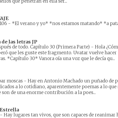
ellos que penetran en ella ser...
AJE
106
-
*El verano y yo* *nos estamos matando* *a pat
e las letras JP
pués de todo. Capítulo 30 (Primera Parte)
-
Hola ¿Cóm
eró que les guste este fragmento. Uvatar vuelve hacer 
as. *Capítulo 30* Vanora oía una voz que le decía qu...
par moscas
-
Hay en Antonio Machado un puñado de 
icados a lo cotidiano, aparentemente poemas a lo que 
 son de una enorme contribución a la poes...
Estrella
-
Hay lugares tan vivos, que son capaces de reanimar 