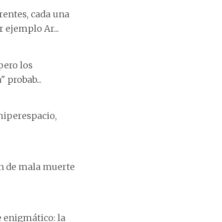
rentes, cada una
 ejemplo Ar...
pero los
 probab...
 hiperespacio,
ón de mala muerte
 enigmático: la