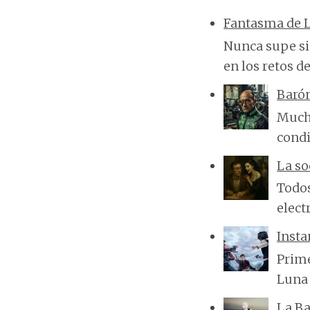
Fantasma de L
Nunca supe si 
en los retos de
Baró
Mucha
condi
La so
Todos
elect
Insta
Prime
Luna 
La Ba