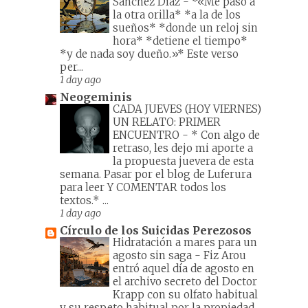
Sánchez Díaz
-
*«Me paso a
la otra orilla* *a la de los
sueños* *donde un reloj sin
hora* *detiene el tiempo*
*y de nada soy dueño.»* Este verso
per...
1 day ago
Neogeminis
CADA JUEVES (HOY VIERNES)
UN RELATO: PRIMER
ENCUENTRO
-
* Con algo de
retraso, les dejo mi aporte a
la propuesta juevera de esta
semana. Pasar por el blog de Luferura
para leer Y COMENTAR todos los
textos.* ...
1 day ago
Círculo de los Suicidas Perezosos
Hidratación a mares para un
agosto sin saga
-
Fiz Arou
entró aquel día de agosto en
el archivo secreto del Doctor
Krapp con su olfato habitual
y su respeto habitual por la propiedad