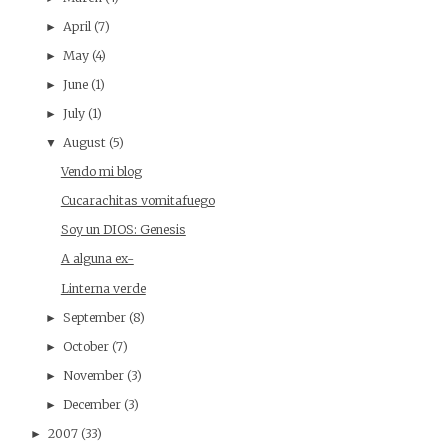
April
(7)
►
May
(4)
►
June
(1)
►
July
(1)
►
August
(5)
▼
Vendo mi blog
Cucarachitas vomitafuego
Soy un DIOS: Genesis
A alguna ex-
Linterna verde
September
(8)
►
October
(7)
►
November
(3)
►
December
(3)
►
2007
(33)
►