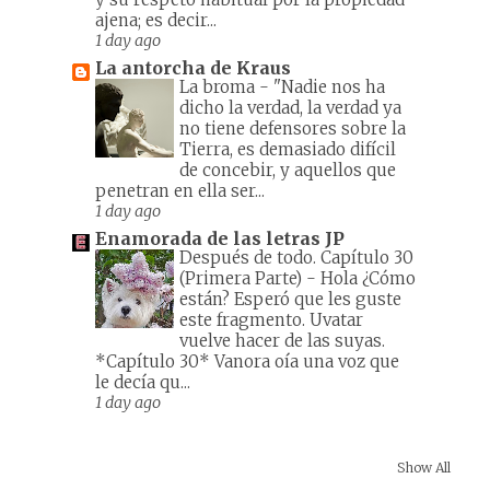
ajena; es decir...
1 day ago
La antorcha de Kraus
La broma
-
"Nadie nos ha
dicho la verdad, la verdad ya
no tiene defensores sobre la
Tierra, es demasiado difícil
de concebir, y aquellos que
penetran en ella ser...
1 day ago
Enamorada de las letras JP
Después de todo. Capítulo 30
(Primera Parte)
-
Hola ¿Cómo
están? Esperó que les guste
este fragmento. Uvatar
vuelve hacer de las suyas.
*Capítulo 30* Vanora oía una voz que
le decía qu...
1 day ago
Show All