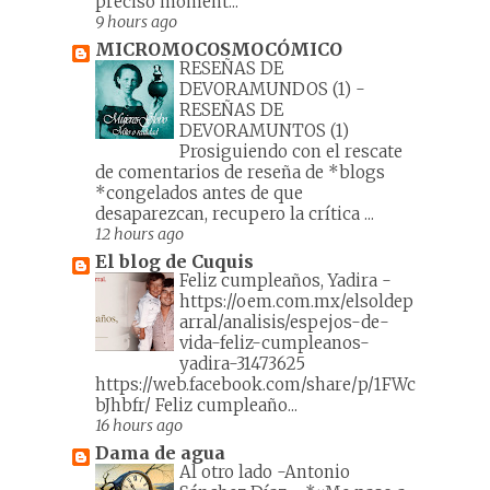
preciso moment...
9 hours ago
MICROMOCOSMOCÓMICO
RESEÑAS DE
DEVORAMUNDOS (1)
-
RESEÑAS DE
DEVORAMUNTOS (1)
Prosiguiendo con el rescate
de comentarios de reseña de *blogs
*congelados antes de que
desaparezcan, recupero la crítica ...
12 hours ago
El blog de Cuquis
Feliz cumpleaños, Yadira
-
https://oem.com.mx/elsoldep
arral/analisis/espejos-de-
vida-feliz-cumpleanos-
yadira-31473625
https://web.facebook.com/share/p/1FWc
bJhbfr/ Feliz cumpleaño...
16 hours ago
Dama de agua
Al otro lado -Antonio