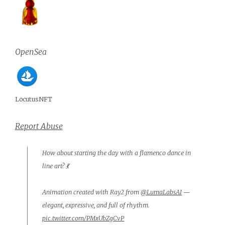
OpenSea
LocutusNFT
Report Abuse
How about starting the day with a flamenco dance in
line art? 💃
Animation created with Ray2 from
@LumaLabsAI
—
elegant, expressive, and full of rhythm.
pic.twitter.com/PMxUbZgCvP