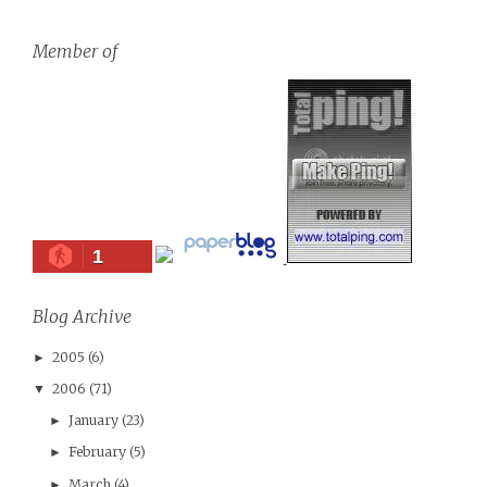
Member of
1
Blog Archive
2005
(6)
►
2006
(71)
▼
January
(23)
►
February
(5)
►
March
(4)
►