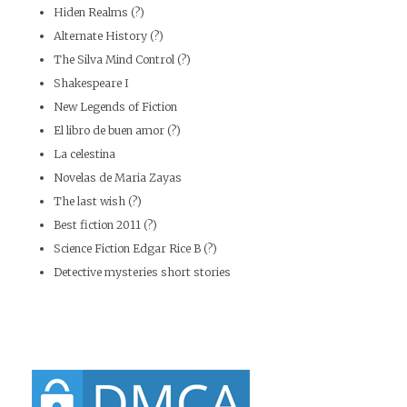
Hiden Realms (?)
Alternate History (?)
The Silva Mind Control (?)
Shakespeare I
New Legends of Fiction
El libro de buen amor (?)
La celestina
Novelas de Maria Zayas
The last wish (?)
Best fiction 2011 (?)
Science Fiction Edgar Rice B (?)
Detective mysteries short stories