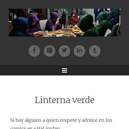
Facebook
Patreon
Twitter
Instagram
Tik-tok
Menu
Linterna verde
Si hay alguien a quien respete y admire en los
comics es a Hal Jordan.