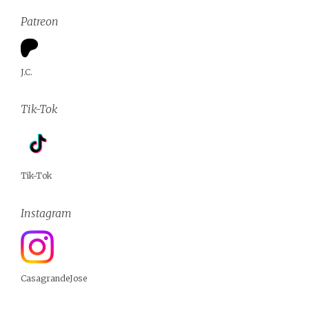
Patreon
J.C.
Tik-Tok
Tik-Tok
Instagram
CasagrandeJose