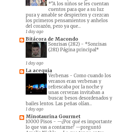
*"A los niños se les cuentan
cuentos para que a su luz
pura y amable se despierten y crezcan
los primeros pensamientos y anhelos
del corazón, pero ya que...
1 day ago
Bitácora de Macondo
Sonrisas (282)
-
*Sonrisas
(281) Página principal*
1 day ago
La acequia
Verbenas
-
Como cuando los
veranos eran verbenas y
refrescaba por la noche y
unas cervezas invitaban a
buscar besos desordenados y
bailes lentos. Las peñas olían...
1 day ago
Minotaurina Gourmet
10000 Pisos
-
—¿Por qué es importante
lo que vas a contarme? —preguntó