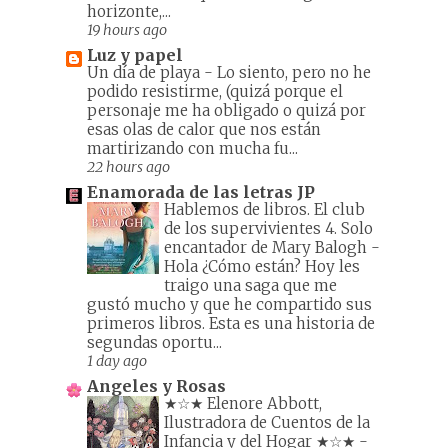
horizonte,...
19 hours ago
Luz y papel
Un día de playa
-
Lo siento, pero no he
podido resistirme, (quizá porque el
personaje me ha obligado o quizá por
esas olas de calor que nos están
martirizando con mucha fu...
22 hours ago
Enamorada de las letras JP
Hablemos de libros. El club
de los supervivientes 4. Solo
encantador de Mary Balogh
-
Hola ¿Cómo están? Hoy les
traigo una saga que me
gustó mucho y que he compartido sus
primeros libros. Esta es una historia de
segundas oportu...
1 day ago
Angeles y Rosas
★☆★ Elenore Abbott,
Ilustradora de Cuentos de la
Infancia y del Hogar ★☆★
-