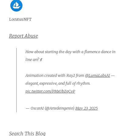
LocutusNFT
Report Abuse
How about starting the day with a flamenco dance in
line art? 💃
Animation created with Ray2 from
@LumaLabsAI
—
elegant, expressive, and full of rhythm.
pic.twitter.com/PMxUbZgCvP
— OscarAI (@Artedeingenio)
May 23, 2025
Search This Blog