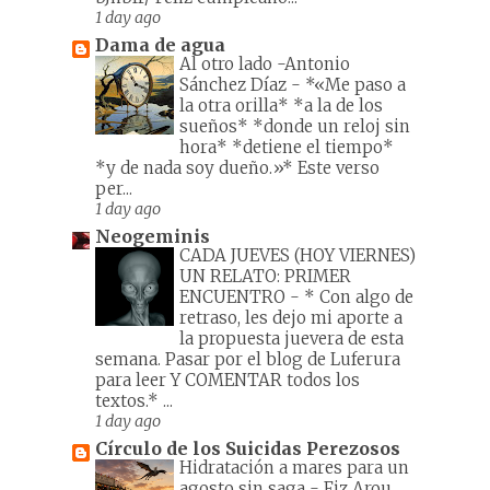
1 day ago
Dama de agua
Al otro lado -Antonio
Sánchez Díaz
-
*«Me paso a
la otra orilla* *a la de los
sueños* *donde un reloj sin
hora* *detiene el tiempo*
*y de nada soy dueño.»* Este verso
per...
1 day ago
Neogeminis
CADA JUEVES (HOY VIERNES)
UN RELATO: PRIMER
ENCUENTRO
-
* Con algo de
retraso, les dejo mi aporte a
la propuesta juevera de esta
semana. Pasar por el blog de Luferura
para leer Y COMENTAR todos los
textos.* ...
1 day ago
Círculo de los Suicidas Perezosos
Hidratación a mares para un
agosto sin saga
-
Fiz Arou