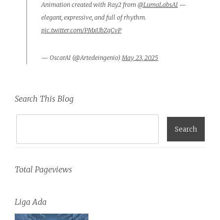
Animation created with Ray2 from
@LumaLabsAI
—
elegant, expressive, and full of rhythm.
pic.twitter.com/PMxUbZgCvP
— OscarAI (@Artedeingenio)
May 23, 2025
Search This Blog
Total Pageviews
Liga Ada