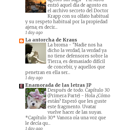
entró aquel día de agosto en
el archivo secreto del Doctor
Krapp con su olfato habitual
y su respeto habitual por la propiedad
ajena; es decir...
1 day ago
La antorcha de Kraus
La broma
-
"Nadie nos ha
dicho la verdad, la verdad ya
no tiene defensores sobre la
Tierra, es demasiado difícil
de concebir, y aquellos que
penetran en ella ser...
1 day ago
Enamorada de las letras JP
Después de todo. Capítulo 30
(Primera Parte)
-
Hola ¿Cómo
están? Esperó que les guste
este fragmento. Uvatar
vuelve hacer de las suyas.
*Capítulo 30* Vanora oía una voz que
le decía qu...
1 day ago