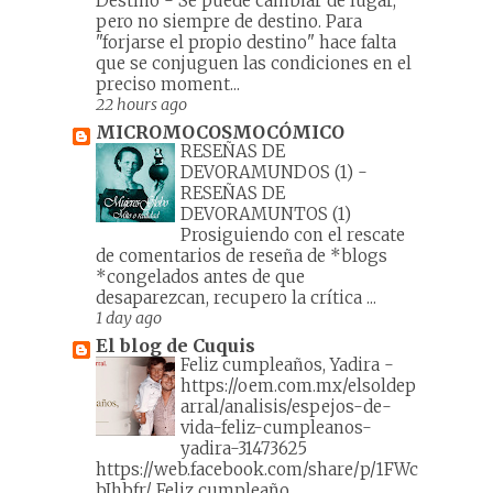
Destino
-
Se puede cambiar de lugar,
pero no siempre de destino. Para
"forjarse el propio destino" hace falta
que se conjuguen las condiciones en el
preciso moment...
22 hours ago
MICROMOCOSMOCÓMICO
RESEÑAS DE
DEVORAMUNDOS (1)
-
RESEÑAS DE
DEVORAMUNTOS (1)
Prosiguiendo con el rescate
de comentarios de reseña de *blogs
*congelados antes de que
desaparezcan, recupero la crítica ...
1 day ago
El blog de Cuquis
Feliz cumpleaños, Yadira
-
https://oem.com.mx/elsoldep
arral/analisis/espejos-de-
vida-feliz-cumpleanos-
yadira-31473625
https://web.facebook.com/share/p/1FWc
bJhbfr/ Feliz cumpleaño...