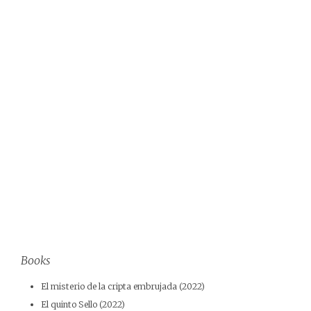
Books
El misterio de la cripta embrujada (2022)
El quinto Sello (2022)