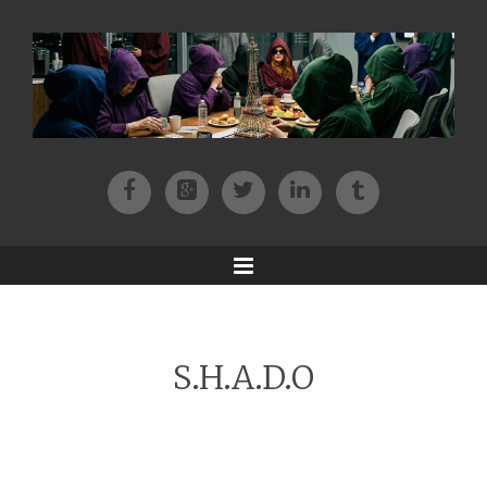
Facebook
Patreon
Twitter
Instagram
Tik-tok
Menu
S.H.A.D.O