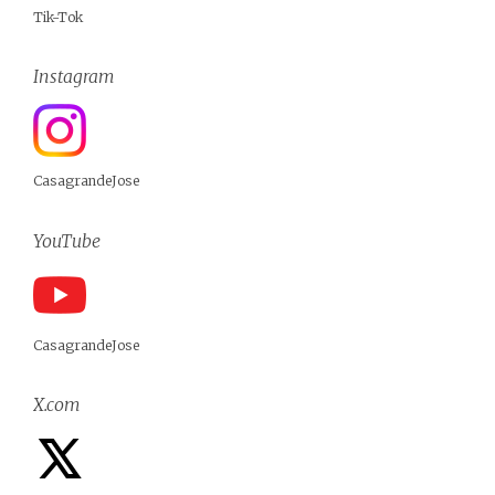
Tik-Tok
Instagram
CasagrandeJose
YouTube
CasagrandeJose
X.com