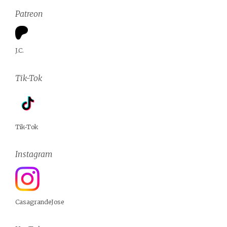
Patreon
J.C.
Tik-Tok
Tik-Tok
Instagram
CasagrandeJose