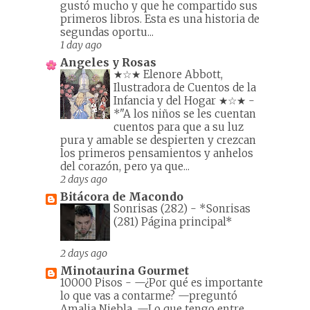
gustó mucho y que he compartido sus
primeros libros. Esta es una historia de
segundas oportu...
1 day ago
Angeles y Rosas
★☆★ Elenore Abbott,
Ilustradora de Cuentos de la
Infancia y del Hogar ★☆★
-
*"A los niños se les cuentan
cuentos para que a su luz
pura y amable se despierten y crezcan
los primeros pensamientos y anhelos
del corazón, pero ya que...
2 days ago
Bitácora de Macondo
Sonrisas (282)
-
*Sonrisas
(281) Página principal*
2 days ago
Minotaurina Gourmet
10000 Pisos
-
—¿Por qué es importante
lo que vas a contarme? —preguntó
Amalia Niebla. —Lo que tengo entre