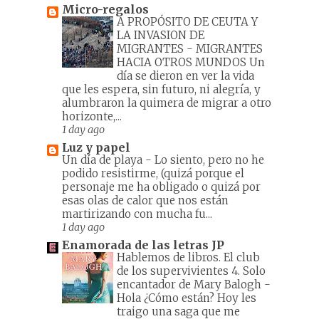
Micro-regalos
A PROPÓSITO DE CEUTA Y
LA INVASION DE
MIGRANTES
-
MIGRANTES
HACIA OTROS MUNDOS Un
día se dieron en ver la vida
que les espera, sin futuro, ni alegría, y
alumbraron la quimera de migrar a otro
horizonte,...
1 day ago
Luz y papel
Un día de playa
-
Lo siento, pero no he
podido resistirme, (quizá porque el
personaje me ha obligado o quizá por
esas olas de calor que nos están
martirizando con mucha fu...
1 day ago
Enamorada de las letras JP
Hablemos de libros. El club
de los supervivientes 4. Solo
encantador de Mary Balogh
-
Hola ¿Cómo están? Hoy les
traigo una saga que me