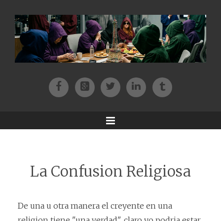
Facebook
Patreon
Twitter
Instagram
Tik-tok
Menu
La Confusion Religiosa
De una u otra manera el creyente en una
religion tiene "una verdad", claro yo podria estar