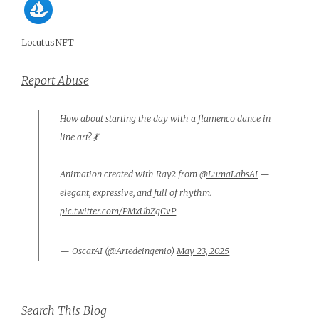
LocutusNFT
Report Abuse
How about starting the day with a flamenco dance in
line art? 💃
Animation created with Ray2 from
@LumaLabsAI
—
elegant, expressive, and full of rhythm.
pic.twitter.com/PMxUbZgCvP
— OscarAI (@Artedeingenio)
May 23, 2025
Search This Blog