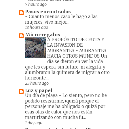
7 hours ago
Pasos encontrados
-
Cuanto menos caso le hago a las
mujeres, vivo mejor...
18 hours ago
Micro-regalos
A PROPÓSITO DE CEUTA Y
LA INVASION DE
MIGRANTES
-
MIGRANTES
HACIA OTROS MUNDOS Un
día se dieron en ver la vida
que les espera, sin futuro, ni alegría, y
alumbraron la quimera de migrar a otro
horizonte,...
23 hours ago
Luz y papel
Un día de playa
-
Lo siento, pero no he
podido resistirme, (quizá porque el
personaje me ha obligado o quizá por
esas olas de calor que nos están
martirizando con mucha fu...
1 day ago