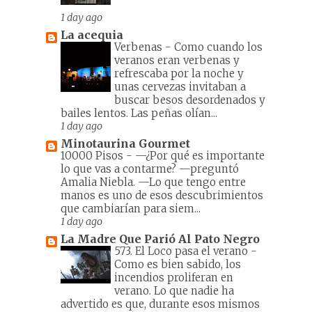
1 day ago
La acequia
Verbenas
-
Como cuando los
veranos eran verbenas y
refrescaba por la noche y
unas cervezas invitaban a
buscar besos desordenados y
bailes lentos. Las peñas olían...
1 day ago
Minotaurina Gourmet
10000 Pisos
-
—¿Por qué es importante
lo que vas a contarme? —preguntó
Amalia Niebla. —Lo que tengo entre
manos es uno de esos descubrimientos
que cambiarían para siem...
1 day ago
La Madre Que Parió Al Pato Negro
573. El Loco pasa el verano
-
Como es bien sabido, los
incendios proliferan en
verano. Lo que nadie ha
advertido es que, durante esos mismos