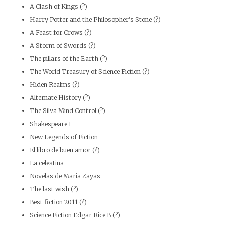
A Clash of Kings (?)
Harry Potter and the Philosopher's Stone (?)
A Feast for Crows (?)
A Storm of Swords (?)
The pillars of the Earth (?)
The World Treasury of Science Fiction (?)
Hiden Realms (?)
Alternate History (?)
The Silva Mind Control (?)
Shakespeare I
New Legends of Fiction
El libro de buen amor (?)
La celestina
Novelas de Maria Zayas
The last wish (?)
Best fiction 2011 (?)
Science Fiction Edgar Rice B (?)