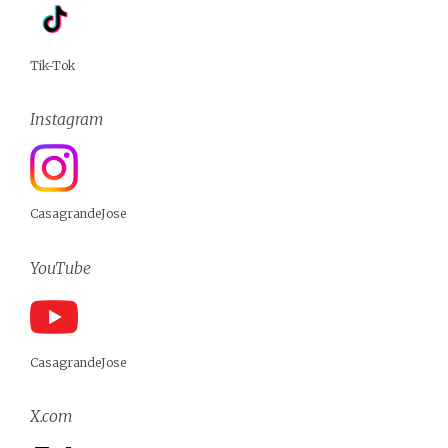
Tik-Tok
Instagram
CasagrandeJose
YouTube
CasagrandeJose
X.com