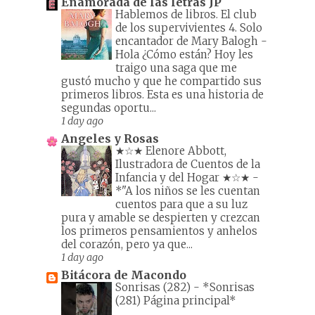
Enamorada de las letras JP
Hablemos de libros. El club
de los supervivientes 4. Solo
encantador de Mary Balogh
-
Hola ¿Cómo están? Hoy les
traigo una saga que me
gustó mucho y que he compartido sus
primeros libros. Esta es una historia de
segundas oportu...
1 day ago
Angeles y Rosas
★☆★ Elenore Abbott,
Ilustradora de Cuentos de la
Infancia y del Hogar ★☆★
-
*"A los niños se les cuentan
cuentos para que a su luz
pura y amable se despierten y crezcan
los primeros pensamientos y anhelos
del corazón, pero ya que...
1 day ago
Bitácora de Macondo
Sonrisas (282)
-
*Sonrisas
(281) Página principal*