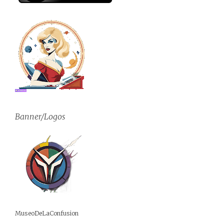
Banner/Logos
MuseoDeLaConfusion