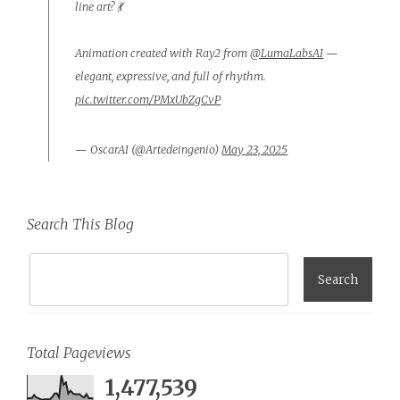
line art? 💃
Animation created with Ray2 from
@LumaLabsAI
—
elegant, expressive, and full of rhythm.
pic.twitter.com/PMxUbZgCvP
— OscarAI (@Artedeingenio)
May 23, 2025
Search This Blog
Total Pageviews
1,477,539