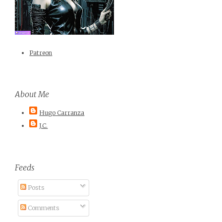
Patreon
About Me
Hugo Carranza
J.C.
Feeds
Posts
Comments