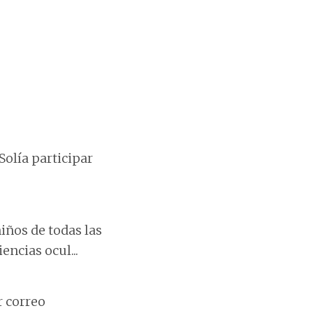
Solía participar
iños de todas las
ncias ocul...
r correo