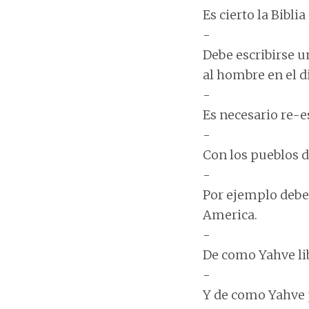
Es cierto la Biblia
-
Debe escribirse u
al hombre en el d
-
Es necesario re-es
-
Con los pueblos d
-
Por ejemplo deber
America.
-
De como Yahve li
-
Y de como Yahve 