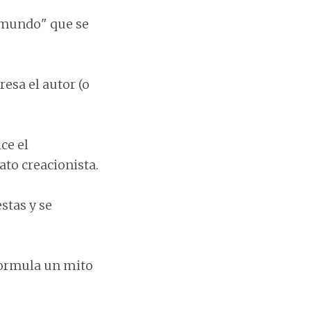
 "mundo" que se
esa el autor (o
ce el
to creacionista.
stas y se
 formula un mito