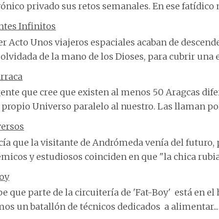
rónico privado sus retos semanales. En ese fatídico m
ntes Infinitos
r Acto Unos viajeros espaciales acaban de descend
olvidada de la mano de los Dioses, para cubrir una 
rraca
ente que cree que existen al menos 50 Aragcas dife
 propio Universo paralelo al nuestro. Las llaman por
versos
cía que la visitante de Andrómeda venía del futuro, 
micos y estudiosos coinciden en que "la chica rubia"
Boy
be que parte de la circuitería de 'Fat-Boy' está en el
os un batallón de técnicos dedicados a alimentar...