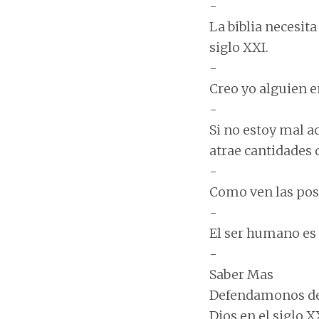
-
La biblia necesit
siglo XXI.
-
Creo yo alguien e
-
Si no estoy mal 
atrae cantidades 
-
Como ven las posi
-
El ser humano es
-
Saber Mas
Defendamonos de 
Dios en el siglo X