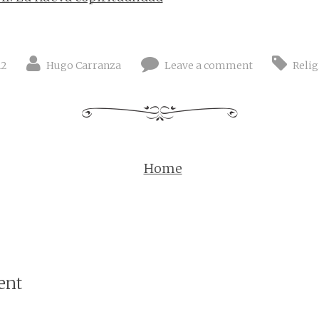
12
Hugo Carranza
Leave a comment
Reli
Home
ent