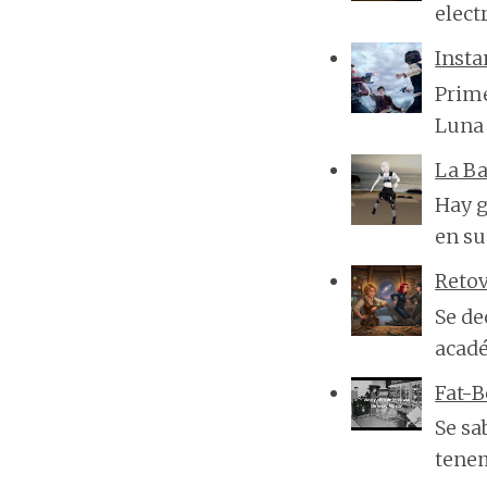
elect
Insta
Prime
Luna 
La Ba
Hay g
en su
Reto
Se de
acadé
Fat-
Se sa
tenem