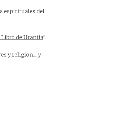
s espirituales del
 Libro de Urantia
".
es y religion
.... y