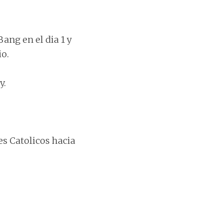
ang en el dia 1 y
io.
y.
s Catolicos hacia