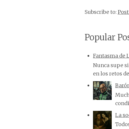
Subscribe to:
Pos
Popular Po
Fantasma de L
Nunca supe si 
en los retos de
Baró
Mucha
condi
La so
Todos