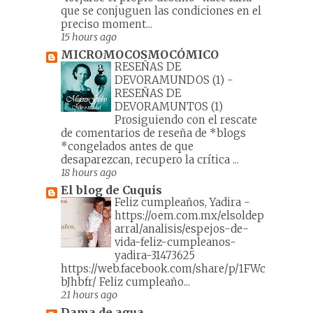
que se conjuguen las condiciones en el
preciso moment...
15 hours ago
MICROMOCOSMOCÓMICO
RESEÑAS DE
DEVORAMUNDOS (1)
-
RESEÑAS DE
DEVORAMUNTOS (1)
Prosiguiendo con el rescate
de comentarios de reseña de *blogs
*congelados antes de que
desaparezcan, recupero la crítica ...
18 hours ago
El blog de Cuquis
Feliz cumpleaños, Yadira
-
https://oem.com.mx/elsoldep
arral/analisis/espejos-de-
vida-feliz-cumpleanos-
yadira-31473625
https://web.facebook.com/share/p/1FWc
bJhbfr/ Feliz cumpleaño...
21 hours ago
Dama de agua