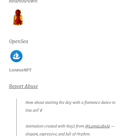
RedHotPawn
OpenSea
LocutusNFT
Report Abuse
How about starting the day with a flamenco dance in
line art? 💃
Animation created with Ray2 from
@LumaLabsAI
—
elegant, expressive, and full of rhythm.