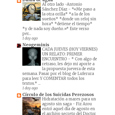
Al otro lado -Antonio
Sánchez Díaz
-
*«Me paso a
la otra orilla* *a la de los
sueños* *donde un reloj sin
hora* *detiene el tiempo*
*y de nada soy dueño.»* Este verso
per...
1 day ago
Neogeminis
CADA JUEVES (HOY VIERNES)
UN RELATO: PRIMER
ENCUENTRO
-
* Con algo de
retraso, les dejo mi aporte a
la propuesta juevera de esta
semana. Pasar por el blog de Luferura
para leer Y COMENTAR todos los
textos.* ...
1 day ago
Círculo de los Suicidas Perezosos
Hidratación a mares para un
agosto sin saga
-
Fiz Arou
entró aquel día de agosto en
el archivo secreto del Doctor