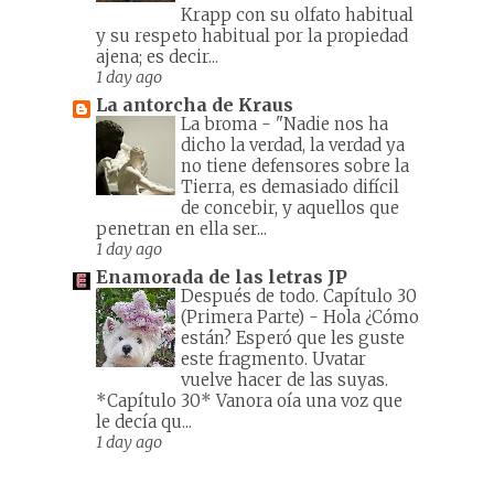
Krapp con su olfato habitual
y su respeto habitual por la propiedad
ajena; es decir...
1 day ago
La antorcha de Kraus
La broma
-
"Nadie nos ha
dicho la verdad, la verdad ya
no tiene defensores sobre la
Tierra, es demasiado difícil
de concebir, y aquellos que
penetran en ella ser...
1 day ago
Enamorada de las letras JP
Después de todo. Capítulo 30
(Primera Parte)
-
Hola ¿Cómo
están? Esperó que les guste
este fragmento. Uvatar
vuelve hacer de las suyas.
*Capítulo 30* Vanora oía una voz que
le decía qu...
1 day ago