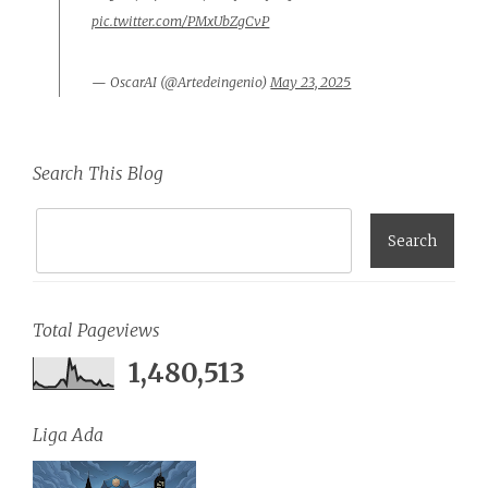
pic.twitter.com/PMxUbZgCvP
— OscarAI (@Artedeingenio)
May 23, 2025
Search This Blog
Total Pageviews
1,480,513
Liga Ada