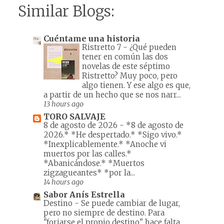
Similar Blogs:
Cuéntame una historia
Ristretto 7
-
¿Qué pueden
tener en común las dos
novelas de este séptimo
Ristretto? Muy poco, pero
algo tienen. Y ese algo es que,
a partir de un hecho que se nos narr...
13 hours ago
TORO SALVAJE
8 de agosto de 2026
-
*8 de agosto de
2026.* *He despertado.* *Sigo vivo.*
*Inexplicablemente.* *Anoche vi
muertos por las calles.*
*Abanicándose.* *Muertos
zigzagueantes* *por la...
14 hours ago
Sabor Anís Estrella
Destino
-
Se puede cambiar de lugar,
pero no siempre de destino. Para
"forjarse el propio destino" hace falta