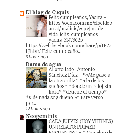
El blog de Cuquis
Feliz cumpleaños, Yadira
-
https://oem.com.mx/elsoldep
arral/analisis/espejos-de-
vida-feliz-cumpleanos-
yadira-31473625
https://web.facebook.com/share/p/1FWc
bJhbfr/ Feliz cumpleaño...
3 hours ago
Dama de agua
Al otro lado -Antonio
Sánchez Díaz
-
*«Me paso a
la otra orilla* *a la de los
sueños* *donde un reloj sin
hora* *detiene el tiempo*
*y de nada soy dueño.»* Este verso
per...
12 hours ago
Neogeminis
CADA JUEVES (HOY VIERNES)
UN RELATO: PRIMER
ENCUENTRO
-
* Con algo de