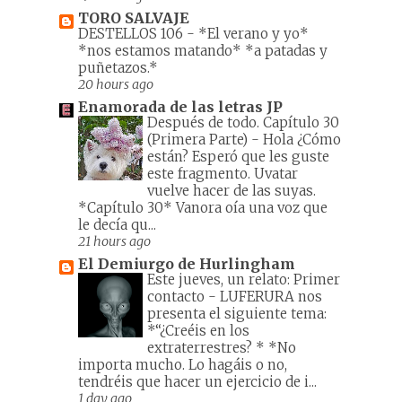
TORO SALVAJE
DESTELLOS 106
-
*El verano y yo*
*nos estamos matando* *a patadas y
puñetazos.*
20 hours ago
Enamorada de las letras JP
Después de todo. Capítulo 30
(Primera Parte)
-
Hola ¿Cómo
están? Esperó que les guste
este fragmento. Uvatar
vuelve hacer de las suyas.
*Capítulo 30* Vanora oía una voz que
le decía qu...
21 hours ago
El Demiurgo de Hurlingham
Este jueves, un relato: Primer
contacto
-
LUFERURA nos
presenta el siguiente tema:
*“¿Creéis en los
extraterrestres? * *No
importa mucho. Lo hagáis o no,
tendréis que hacer un ejercicio de i...
1 day ago