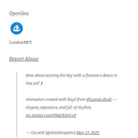
OpenSea
LocutusNFT
Report Abuse
How about starting the day with a flamenco dance in
line art? 💃
Animation created with Ray2 from
@LumaLabsAI
—
elegant, expressive, and full of rhythm.
pic.twitter.com/PMxUbZgCvP
— OscarAI (@Artedeingenio)
May 23, 2025