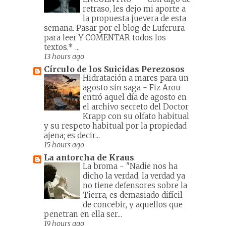
retraso, les dejo mi aporte a
la propuesta juevera de esta
semana. Pasar por el blog de Luferura
para leer Y COMENTAR todos los
textos.* ...
13 hours ago
Círculo de los Suicidas Perezosos
Hidratación a mares para un
agosto sin saga
-
Fiz Arou
entró aquel día de agosto en
el archivo secreto del Doctor
Krapp con su olfato habitual
y su respeto habitual por la propiedad
ajena; es decir...
15 hours ago
La antorcha de Kraus
La broma
-
"Nadie nos ha
dicho la verdad, la verdad ya
no tiene defensores sobre la
Tierra, es demasiado difícil
de concebir, y aquellos que
penetran en ella ser...
19 hours ago