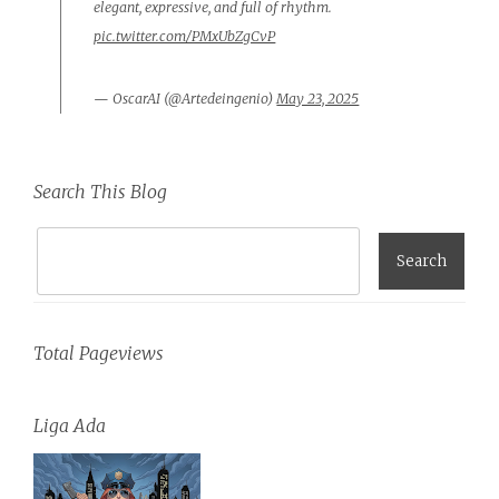
elegant, expressive, and full of rhythm.
pic.twitter.com/PMxUbZgCvP
— OscarAI (@Artedeingenio)
May 23, 2025
Search This Blog
Total Pageviews
Liga Ada