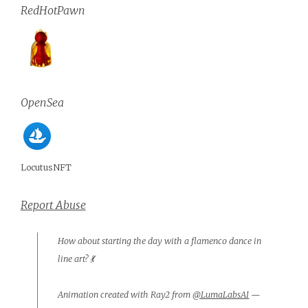
RedHotPawn
OpenSea
LocutusNFT
Report Abuse
How about starting the day with a flamenco dance in
line art? 💃
Animation created with Ray2 from
@LumaLabsAI
—