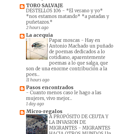
TORO SALVAJE
DESTELLOS 106
-
*El verano y yo*
*nos estamos matando* *a patadas y
puñetazos.*
2 hours ago
La acequia
Papar moscas
-
Hay en
Antonio Machado un puñado
de poemas dedicados a lo
cotidiano, aparentemente
poemas a lo que salga, que
son de una enorme contribución a la
poes...
11 hours ago
Pasos encontrados
-
Cuanto menos caso le hago a las
mujeres, vivo mejor...
1 day ago
Micro-regalos
A PROPÓSITO DE CEUTA Y
LA INVASION DE
MIGRANTES
-
MIGRANTES
HACIA OTROS MUNDOS Un