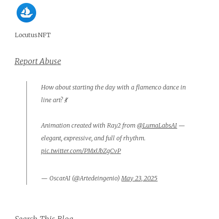
LocutusNFT
Report Abuse
How about starting the day with a flamenco dance in
line art? 💃
Animation created with Ray2 from
@LumaLabsAI
—
elegant, expressive, and full of rhythm.
pic.twitter.com/PMxUbZgCvP
— OscarAI (@Artedeingenio)
May 23, 2025
Search This Blog