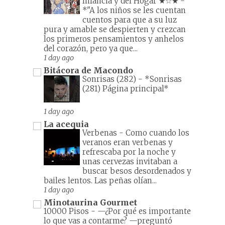
Infancia y del Hogar ★☆★
-
*"A los niños se les cuentan
cuentos para que a su luz
pura y amable se despierten y crezcan
los primeros pensamientos y anhelos
del corazón, pero ya que...
1 day ago
Bitácora de Macondo
Sonrisas (282)
-
*Sonrisas
(281) Página principal*
1 day ago
La acequia
Verbenas
-
Como cuando los
veranos eran verbenas y
refrescaba por la noche y
unas cervezas invitaban a
buscar besos desordenados y
bailes lentos. Las peñas olían...
1 day ago
Minotaurina Gourmet
10000 Pisos
-
—¿Por qué es importante
lo que vas a contarme? —preguntó