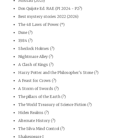
Mossad (2023)
Don Quijote Ed. RAE (PI 2024 - P2?)
Best mystery stories 2022 (2026)
The 48 Laws of Power (*)
Dune (?)
1984 (?)
Sherlock Holmes (?)
Nightmare Alley (?)
A Clash of Kings (?)
Harry Potter and the Philosopher's Stone (?)
A Feast for Crows (?)
A Storm of Swords (?)
The pillars of the Earth (?)
The World Treasury of Science Fiction (?)
Hiden Realms (?)
Alternate History (?)
The Silva Mind Control (?)
Shakespeare I