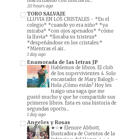
martirizando con mucha fu...
20 hours ago
TORO SALVAJE
LLUVIA EN LOS CRISTALES
-
*En el
colegio* *cuando yo era niño* *ya
miraba* *con ojos apenados* *cómo
la lluvia* *lloraba su tristeza*
*despeñándose en los cristales.*
*Mientras el air...
1 day ago
Enamorada de las letras JP
Hablemos de libros. El club
de los supervivientes 4. Solo
encantador de Mary Balogh
-
Hola ¿Cómo están? Hoy les
traigo una saga que me
gustó mucho y que he compartido sus
primeros libros. Esta es una historia de
segundas oportu...
1 day ago
Angeles y Rosas
★☆★ Elenore Abbott,
Ilustradora de Cuentos de la