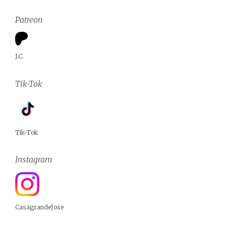
Patreon
J.C.
Tik-Tok
Tik-Tok
Instagram
CasagrandeJose