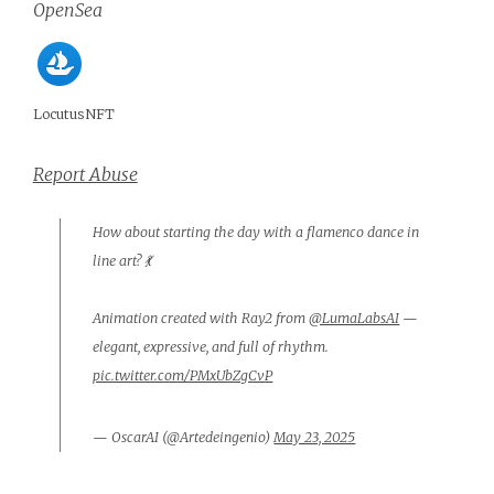
OpenSea
LocutusNFT
Report Abuse
How about starting the day with a flamenco dance in
line art? 💃
Animation created with Ray2 from
@LumaLabsAI
—
elegant, expressive, and full of rhythm.
pic.twitter.com/PMxUbZgCvP
— OscarAI (@Artedeingenio)
May 23, 2025