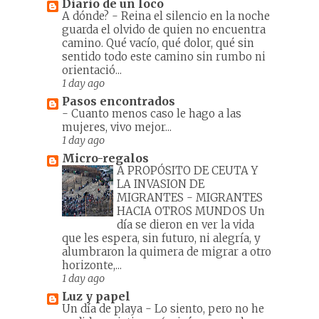
Diario de un loco
A dónde?
-
Reina el silencio en la noche
guarda el olvido de quien no encuentra
camino. Qué vacío, qué dolor, qué sin
sentido todo este camino sin rumbo ni
orientació...
1 day ago
Pasos encontrados
-
Cuanto menos caso le hago a las
mujeres, vivo mejor...
1 day ago
Micro-regalos
A PROPÓSITO DE CEUTA Y
LA INVASION DE
MIGRANTES
-
MIGRANTES
HACIA OTROS MUNDOS Un
día se dieron en ver la vida
que les espera, sin futuro, ni alegría, y
alumbraron la quimera de migrar a otro
horizonte,...
1 day ago
Luz y papel
Un día de playa
-
Lo siento, pero no he