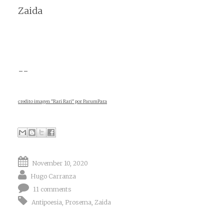
Zaida
--
credito imagen "Rari Rari" por ParumPara
November 10, 2020
Hugo Carranza
11 comments
Antipoesia
,
Prosema
,
Zaida