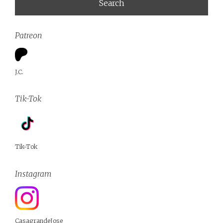
Patreon
J.C.
Tik-Tok
Tik-Tok
Instagram
CasagrandeJose