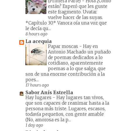
(Primera Parte)
-
Hola ¿Cómo
están? Esperó que les guste
este fragmento. Uvatar
vuelve hacer de las suyas.
*Capítulo 30* Vanora oía una voz que
le decía qu...
8 hours ago
La acequia
Papar moscas
-
Hay en
Antonio Machado un puñado
de poemas dedicados a lo
cotidiano, aparentemente
poemas a lo que salga, que
son de una enorme contribución a la
poes...
17 hours ago
Sabor Anís Estrella
Hay lugares
-
Hay lugares tan vivos,
que son capaces de reanimar hasta a la
persona más triste. Lugares, escasos,
todavía pequeños, con gente amable
(No, amorosa es la p...
1 day ago