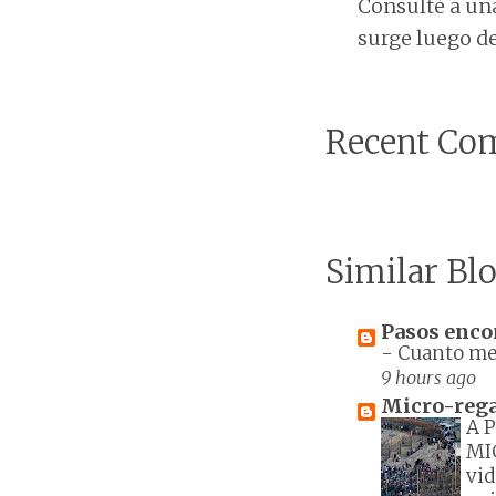
Consulté a una
surge luego de 
Recent Co
Similar Blo
Pasos enco
-
Cuanto men
9 hours ago
Micro-reg
A 
MI
vid