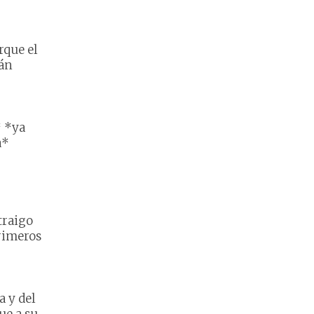
rque el
tán
* *ya
a*
traigo
rimeros
a y del