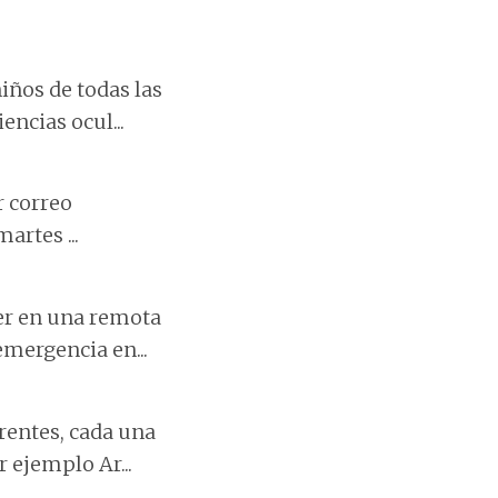
iños de todas las
ncias ocul...
r correo
artes ...
er en una remota
emergencia en...
rentes, cada una
 ejemplo Ar...