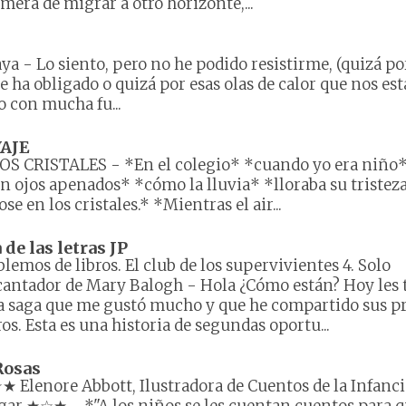
mera de migrar a otro horizonte,...
aya
-
Lo siento, pero no he podido resistirme, (quizá po
 ha obligado o quizá por esas olas de calor que nos es
 con mucha fu...
AJE
LOS CRISTALES
-
*En el colegio* *cuando yo era niño
 ojos apenados* *cómo la lluvia* *lloraba su tristez
 en los cristales.* *Mientras el air...
e las letras JP
lemos de libros. El club de los supervivientes 4. Solo
cantador de Mary Balogh
-
Hola ¿Cómo están? Hoy les 
 saga que me gustó mucho y que he compartido sus p
ros. Esta es una historia de segundas oportu...
Rosas
 Elenore Abbott, Ilustradora de Cuentos de la Infanci