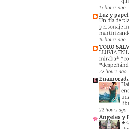
qui
13 hours ago
Luz y papel
Un día de pl
personaje me
martirizando
16 hours ago
TORO SALV
LLUVIA EN 
miraba* *con
*despeñándose
22 hours ago
Enamorada d
Hab
en
una
lib
22 hours ago
Angeles y 
★☆★