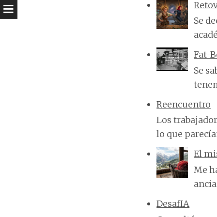
Reto
Se de
acadé
Fat-
Se sa
tenem
Reencuentro
Los trabajado
lo que parecí
El mi
Me ha
ancia
DesafIA