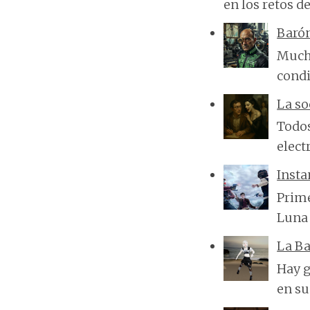
en los retos de
Baró
Mucha
condi
La so
Todos
elect
Insta
Prime
Luna 
La Ba
Hay g
en su