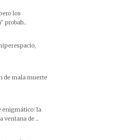
pero los
 probab...
 hiperespacio,
ón de mala muerte
 enigmático: la
 ventana de ...