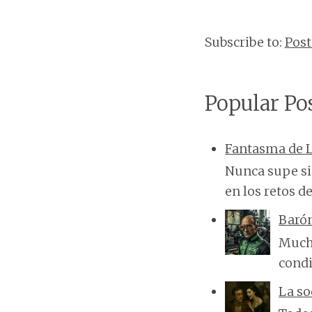
Subscribe to:
Pos
Popular Po
Fantasma de L
Nunca supe si 
en los retos de
Baró
Mucha
condi
La so