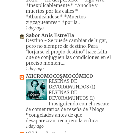
*Inexplicablemente.* *Anoche vi
muertos por las calles.*
*Abanicándose.* *Muertos
zigzagueantes* *por la...
1 day ago
Sabor Anís Estrella
Destino
-
Se puede cambiar de lugar,
pero no siempre de destino. Para
"forjarse el propio destino" hace falta
que se conjuguen las condiciones en el
preciso moment...
1 day ago
MICROMOCOSMOCÓMICO
RESEÑAS DE
DEVORAMUNDOS (1)
-
RESEÑAS DE
DEVORAMUNTOS (1)
Prosiguiendo con el rescate
de comentarios de reseña de *blogs
*congelados antes de que
desaparezcan, recupero la crítica ...
1 day ago