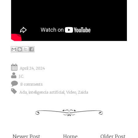
April 24, 2024
J.C.
8 comments
Ada
,
inteligencia artificial
,
Video
,
Zaida
Newer Post
Home
Older Post