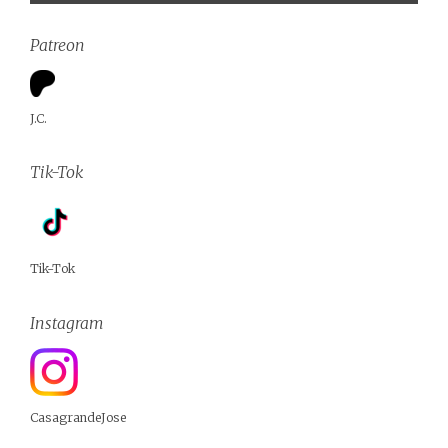
Patreon
J.C.
Tik-Tok
Tik-Tok
Instagram
CasagrandeJose