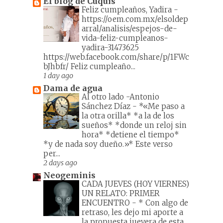
El blog de Cuquis
Feliz cumpleaños, Yadira
-
https://oem.com.mx/elsoldep
arral/analisis/espejos-de-
vida-feliz-cumpleanos-
yadira-31473625
https://web.facebook.com/share/p/1FWc
bJhbfr/ Feliz cumpleaño...
1 day ago
Dama de agua
Al otro lado -Antonio
Sánchez Díaz
-
*«Me paso a
la otra orilla* *a la de los
sueños* *donde un reloj sin
hora* *detiene el tiempo*
*y de nada soy dueño.»* Este verso
per...
2 days ago
Neogeminis
CADA JUEVES (HOY VIERNES)
UN RELATO: PRIMER
ENCUENTRO
-
* Con algo de
retraso, les dejo mi aporte a
la propuesta juevera de esta