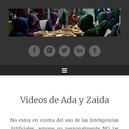
Facebook
Patreon
Twitter
Instagram
Tik-tok
Menu
Videos de Ada y Zaida
No estoy en contra del uso de las Inteligencias
Artificiales, aunque yo personalmente NO las