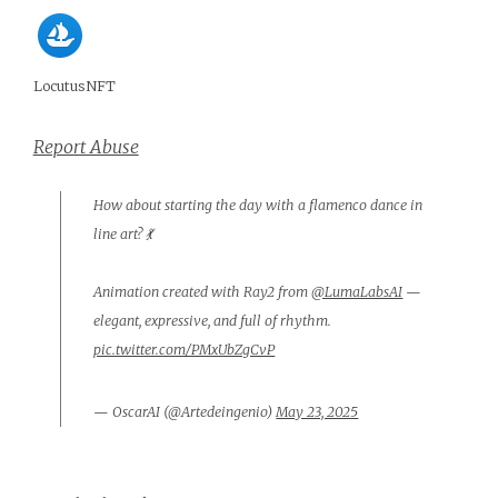
LocutusNFT
Report Abuse
How about starting the day with a flamenco dance in
line art? 💃
Animation created with Ray2 from
@LumaLabsAI
—
elegant, expressive, and full of rhythm.
pic.twitter.com/PMxUbZgCvP
— OscarAI (@Artedeingenio)
May 23, 2025