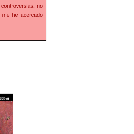
 controversias, no
ro me he acercado