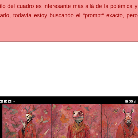
ilo del cuadro es interesante más allá de la polémica y
piarlo, todavía estoy buscando el "prompt" exacto, pe