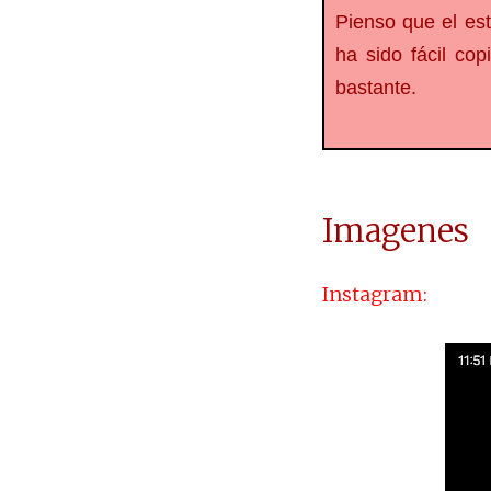
Pienso que el est
ha sido fácil co
bastante.
Imagenes
Instagram: