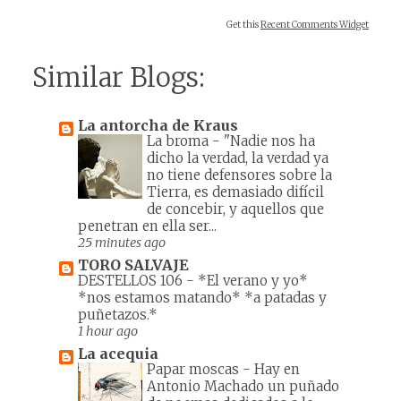
Get this
Recent Comments Widget
Similar Blogs:
La antorcha de Kraus
La broma
-
"Nadie nos ha
dicho la verdad, la verdad ya
no tiene defensores sobre la
Tierra, es demasiado difícil
de concebir, y aquellos que
penetran en ella ser...
25 minutes ago
TORO SALVAJE
DESTELLOS 106
-
*El verano y yo*
*nos estamos matando* *a patadas y
puñetazos.*
1 hour ago
La acequia
Papar moscas
-
Hay en
Antonio Machado un puñado