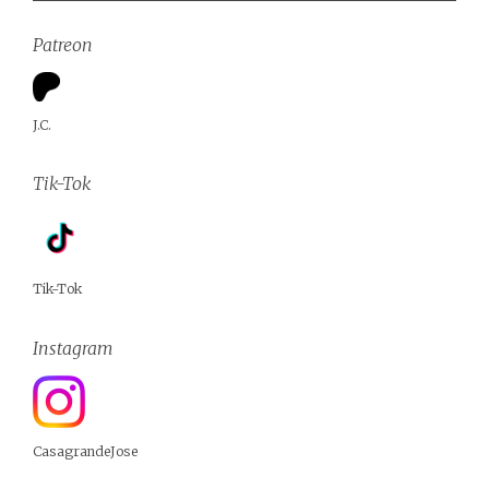
Patreon
J.C.
Tik-Tok
Tik-Tok
Instagram
CasagrandeJose