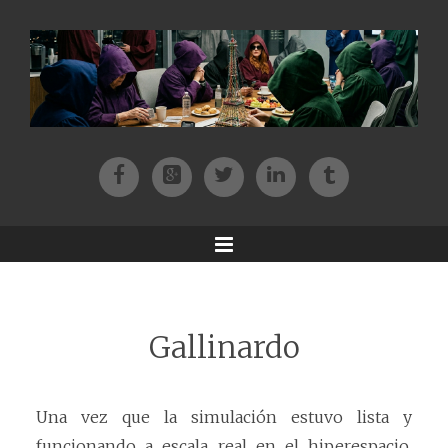
Facebook
Patreon
Twitter
Instagram
Tik-tok
Menu
Gallinardo
Una vez que la simulación estuvo lista y
funcionando a escala real en el hiperespacio,