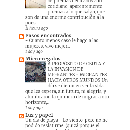
de poemas dedicados a lo
cotidiano, aparentemente
poemas a lo que salga, que
son de una enorme contribución a la
poes...
11 hours ago
Pasos encontrados
-
Cuanto menos caso le hago a las
mujeres, vivo mejor...
1 day ago
Micro-regalos
A PROPÓSITO DE CEUTA Y
LA INVASION DE
MIGRANTES
-
MIGRANTES
HACIA OTROS MUNDOS Un
día se dieron en ver la vida
que les espera, sin futuro, ni alegría, y
alumbraron la quimera de migrar a otro
horizonte,...
1 day ago
Luz y papel
Un día de playa
-
Lo siento, pero no he
podido resistirme, (quizá porque el