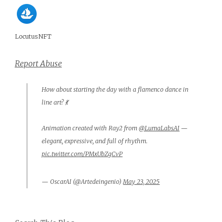
LocutusNFT
Report Abuse
How about starting the day with a flamenco dance in
line art? 💃
Animation created with Ray2 from
@LumaLabsAI
—
elegant, expressive, and full of rhythm.
pic.twitter.com/PMxUbZgCvP
— OscarAI (@Artedeingenio)
May 23, 2025