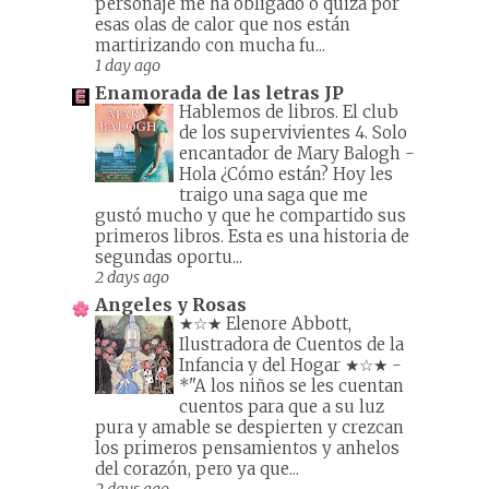
personaje me ha obligado o quizá por
esas olas de calor que nos están
martirizando con mucha fu...
1 day ago
Enamorada de las letras JP
Hablemos de libros. El club
de los supervivientes 4. Solo
encantador de Mary Balogh
-
Hola ¿Cómo están? Hoy les
traigo una saga que me
gustó mucho y que he compartido sus
primeros libros. Esta es una historia de
segundas oportu...
2 days ago
Angeles y Rosas
★☆★ Elenore Abbott,
Ilustradora de Cuentos de la
Infancia y del Hogar ★☆★
-
*"A los niños se les cuentan
cuentos para que a su luz
pura y amable se despierten y crezcan
los primeros pensamientos y anhelos
del corazón, pero ya que...