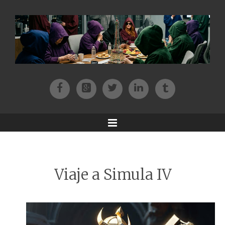
Facebook
Patreon
Twitter
Instagram
Tik-tok
Menu
Viaje a Simula IV