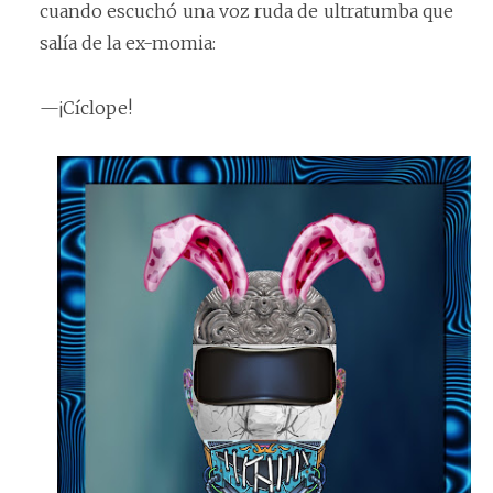
cuando escuchó una voz ruda de ultratumba que
salía de la ex-momia:
—¡Cíclope!